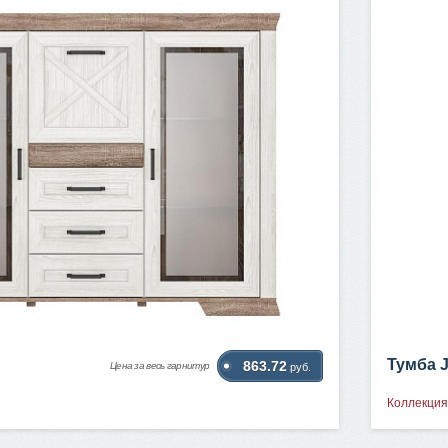
Тумба 
863.72
Цена за весь гарнитур
руб.
Коллекция