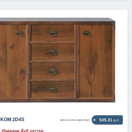
JKOM 2D4S
535.31
Цена за весь гарнитур
руб.
Индиана Дуб саттер
: