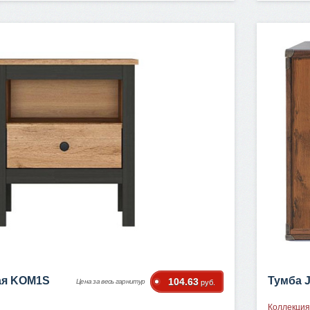
ая KOM1S
Тумба 
104.63
Цена за весь гарнитур
руб.
Коллекция