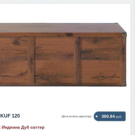
JKUF 120
360.84
Цена за весь гарнитур
руб.
Индиана Дуб саттер
: