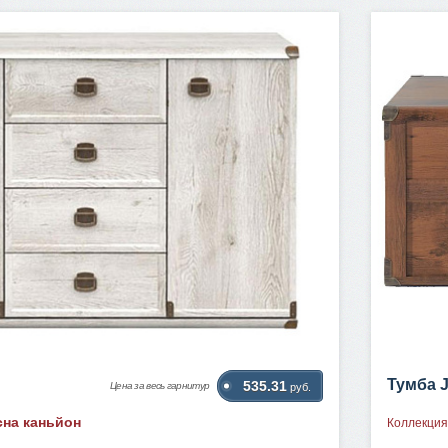
Тумба 
535.31
Цена за весь гарнитур
руб.
сна каньйон
Коллекция