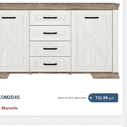
KOM2D4S
711.89
Цена за весь гарнитур
руб.
Marselle
: