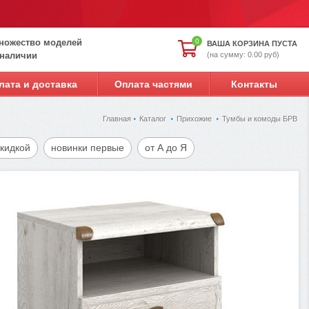
ножество моделей
0
ВАША КОРЗИНА ПУСТА
(на сумму: 0.00 руб)
 наличии
лата и доставка
Оплата частями
Контакты
Главная
Каталог
Прихожие
Тумбы и комоды БРВ
скидкой
новинки первые
от А до Я