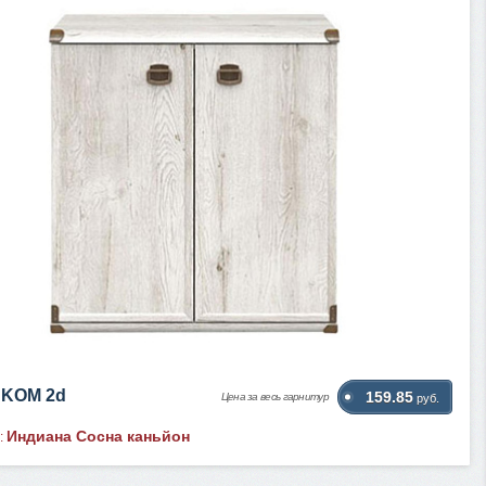
JKOM 2d
159.85
Цена за весь гарнитур
руб.
Индиана Сосна каньйон
: