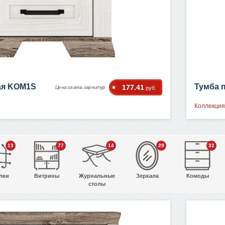
ая KOM1S
Тумба 
177.41
Цена за весь гарнитур
руб.
Коллекция
13
77
14
29
32
лки
Витрины
Журнальные
Зеркала
Комоды
столы