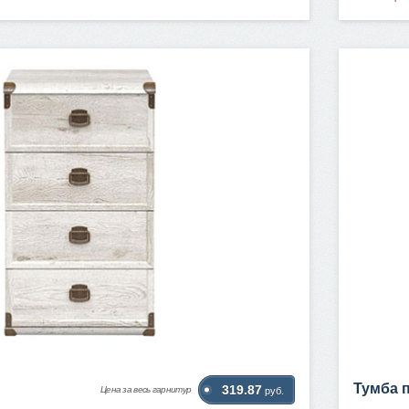
Тумба 
319.87
Цена за весь гарнитур
руб.