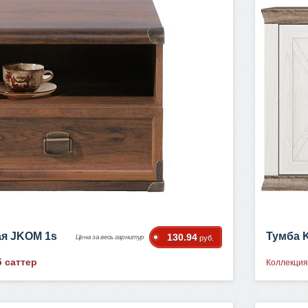
ая JKOM 1s
Тумба 
130.94
Цена за весь гарнитур
руб.
 саттер
Коллекция