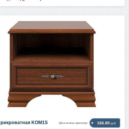
прикроватная KOM1S
166.80
Цена за весь гарнитур
руб.