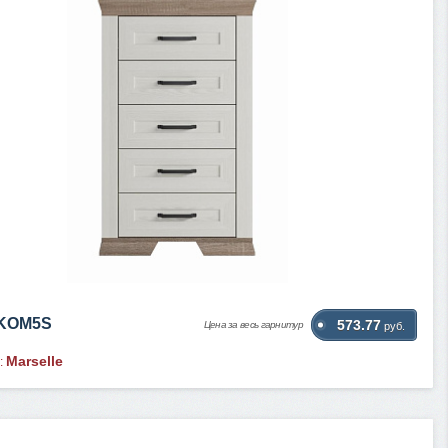
 KOM5S
573.77
Цена за весь гарнитур
руб.
Marselle
: