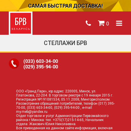
САМАЯ БЫСТРАЯ ДОСТАВКА!
0
СТЕЛЛАЖИ БРВ
(033)
603-34-00
(029)
395-94-00
ООО «Гранд Парк», юр.адрес: 220005, Минск, ул.
Платонова, 22-204. В торговом реестре с 19 января 2015 г.
Регистрация №191081534, 05.11.2008, Мингорисполком.
Рассмотрение обращений потребителей, телефон
(017)
395-
70-00,
(033)
603-34-00,
(029)
395-94-00 , e-mail:
my.meb@yandex.ru
.
Отдел торговли и услуг Администрации Первомайского
района г.Минска: тел. +375(17)215-14-65, Начальник
отдела: Жакович Юлия Николаевна.
Вся приведенная на данном сайте информация, включая