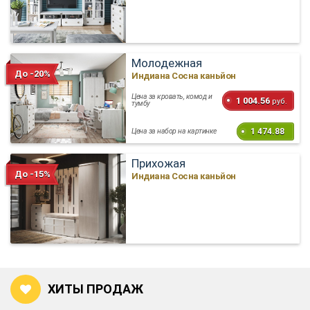
Молодежная
До -20%
Индиана Сосна каньйон
Цена за кровать, комод и
1 004.56
руб.
тумбу
1 474.88
Цена за набор на картинке
Прихожая
До -15%
Индиана Сосна каньйон
ХИТЫ ПРОДАЖ