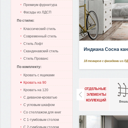
Премиум фурнитура
Фасады из ЛДСП
По стилю:
Классический стиль
Современный стиль
Стиль Лофт
Индиана Сосна ка
Скандинавский стиль
Стиль Прованс
18
товаров с фасадами из Л
По комплекту:
Кровать с ящиками
Кровать на 90
ОТДЕЛЬНЫЕ
Кровать на 120
ЭЛЕМЕНТЫ
С диваном-кроватью
КОЛЛЕКЦИЙ
Веша
С угловым шкафом
Со стеллажом для книг
С 1-тумбовым столом
С 2-тумбовым столом