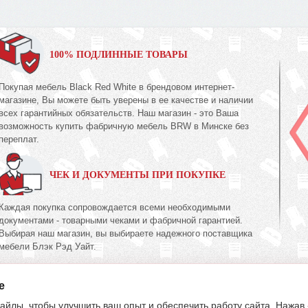
100% ПОДЛИННЫЕ ТОВАРЫ
Покупая мебель Black Red White в брендовом интернет-
магазине, Вы можете быть уверены в ее качестве и наличии
всех гарантийных обязательств. Наш магазин - это Ваша
возможность купить фабричную мебель BRW в Минске без
переплат.
ЧЕК И ДОКУМЕНТЫ ПРИ ПОКУПКЕ
Каждая покупка сопровождается всеми необходимыми
документами - товарными чеками и фабричной гарантией.
Выбирая наш магазин, вы выбираете надежного поставщика
мебели Блэк Рэд Уайт.
e
395-70-00
603-34-00
39
(017)
(033)
(029)
айлы, чтобы улучшить ваш опыт и обеспечить работу сайта. Нажав