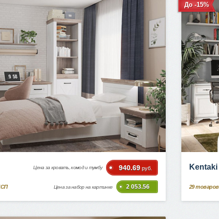
До -15%
Kentak
940.69
Цена за кровать, комод и тумбу
руб.
2 053.56
ДСП
29
товаров
Цена за набор на картинке