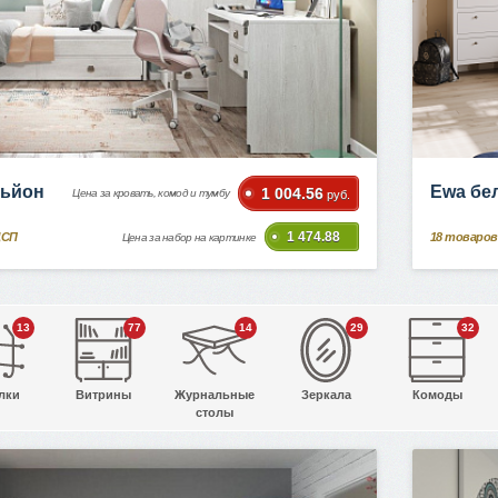
ньйон
Ewa бе
1 004.56
Цена за кровать, комод и тумбу
руб.
1 474.88
ДСП
18
товаров
Цена за набор на картинке
13
77
14
29
32
лки
Витрины
Журнальные
Зеркала
Комоды
столы