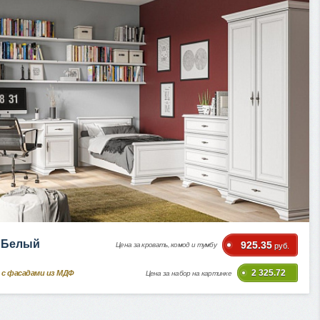
i Белый
925.35
Цена за кровать, комод и тумбу
руб.
2 325.72
 с фасадами из МДФ
Цена за набор на картинке