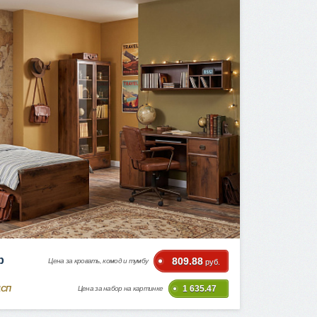
р
809.88
Цена за кровать, комод и тумбу
руб.
1 635.47
ДСП
Цена за набор на картинке