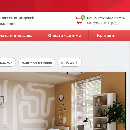
ножество моделей
0
ВАША КОРЗИНА ПУСТА
(на сумму: 0.00 руб)
 наличии
лата и доставка
Оплата частями
Контакты
скидкой
новинки первые
от А до Я