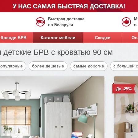
У НАС САМАЯ БЫСТРАЯ ДОСТАВКА!
Быстрая доставка
М
по Беларуси
в
 бренде БРВ
Каталог мебели
Скидки
Оп
детские БРВ с кроватью 90 см
популярные
более дешевые
самые дорогие
с большей 
До -25%