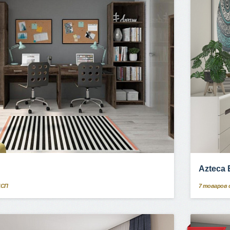
Azteca
ДСП
7
товаров 