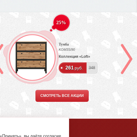
25%
Тумба
KOM3S/90
Коллекция «Loft»
261
руб.
348
СМОТРЕТЬ ВСЕ АКЦИИ
5-94-00
 «Принять», вы даёте согласие