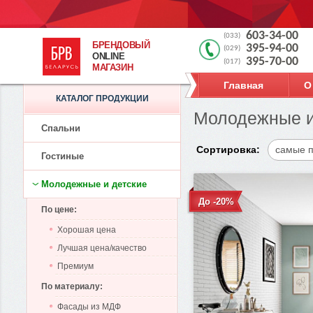
603-34-00
(033)
БРЕНДОВЫЙ
395-94-00
(029)
ONLINE
395-70-00
(017)
МАГАЗИН
Главная
О
КАТАЛОГ ПРОДУКЦИИ
Молодежные и 
Спальни
Сортировка:
самые 
Гостиные
Молодежные и детские
До -20%
По цене:
Хорошая цена
Лучшая цена/качество
Премиум
По материалу:
Фасады из МДФ