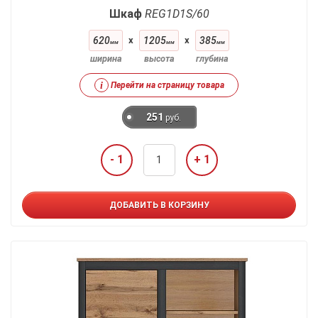
Шкаф
REG1D1S/60
620
x
1205
x
385
мм
мм
мм
ширина
высота
глубина
i
Перейти на страницу товара
251
руб.
- 1
+ 1
ДОБАВИТЬ В КОРЗИНУ