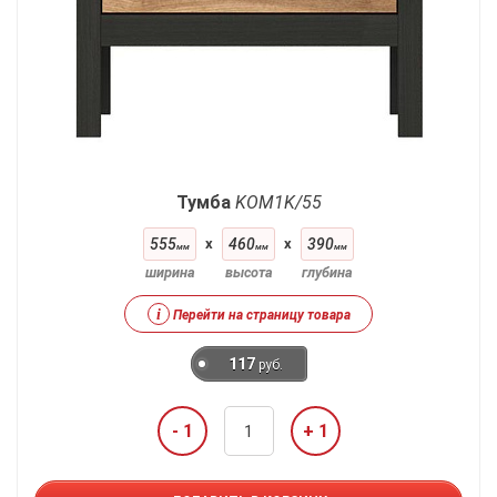
Тумба
KOM1K/55
555
x
460
x
390
мм
мм
мм
ширина
высота
глубина
i
Перейти на страницу товара
117
руб.
- 1
+ 1