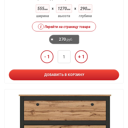
555
x
1270
x
290
мм
мм
мм
ширина
высота
глубина
i
Перейти на страницу товара
270
руб.
- 1
+ 1
ДОБАВИТЬ В КОРЗИНУ