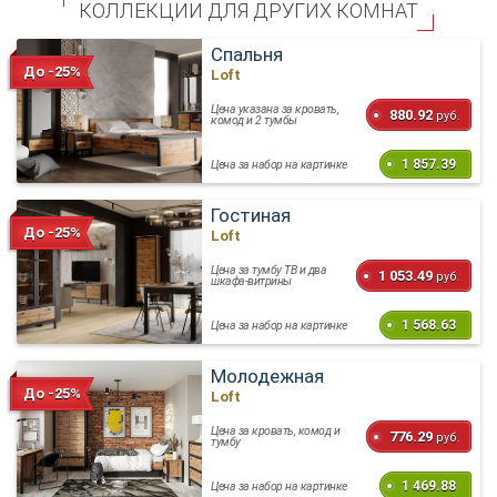
КОЛЛЕКЦИИ ДЛЯ ДРУГИХ КОМНАТ
Спальня
До -25%
Loft
Цена указана за кровать,
880.92
руб.
комод и 2 тумбы
1 857.39
Цена за набор на картинке
Гостиная
До -25%
Loft
Цена за тумбу ТВ и два
1 053.49
руб.
шкафа-витрины
1 568.63
Цена за набор на картинке
Молодежная
До -25%
Loft
Цена за кровать, комод и
776.29
руб.
тумбу
1 469.88
Цена за набор на картинке