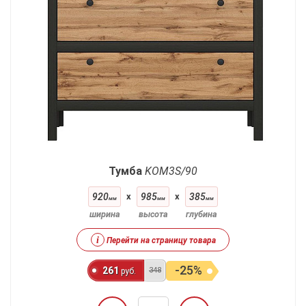
Тумба
KOM3S/90
920
x
985
x
385
мм
мм
мм
ширина
высота
глубина
i
Перейти на страницу товара
-25%
261
348
руб.