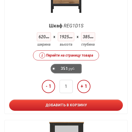
Шкаф
REG1D1S
620
x
1925
x
385
мм
мм
мм
ширина
высота
глубина
i
Перейти на страницу товара
351
руб.
- 1
+ 1
ДОБАВИТЬ В КОРЗИНУ