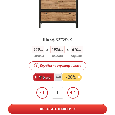
Шкаф
SZF2D1S
920
x
1925
x
610
мм
мм
мм
ширина
высота
глубина
i
Перейти на страницу товара
-20%
416
520
руб.
- 1
+ 1
ДОБАВИТЬ В КОРЗИНУ