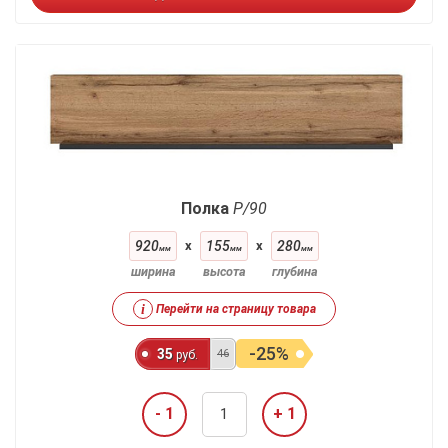
Полка
P/90
920
x
155
x
280
мм
мм
мм
ширина
высота
глубина
i
Перейти на страницу товара
-25%
35
46
руб.
- 1
+ 1