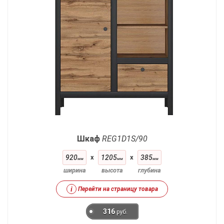
Шкаф
REG1D1S/90
920
x
1205
x
385
мм
мм
мм
ширина
высота
глубина
i
Перейти на страницу товара
316
руб.