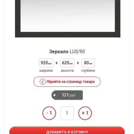
Зеркало
LUS/90
920
x
620
x
80
мм
мм
мм
ширина
высота
глубина
i
Перейти на страницу товара
121
руб.
- 1
+ 1
ДОБАВИТЬ В КОРЗИНУ