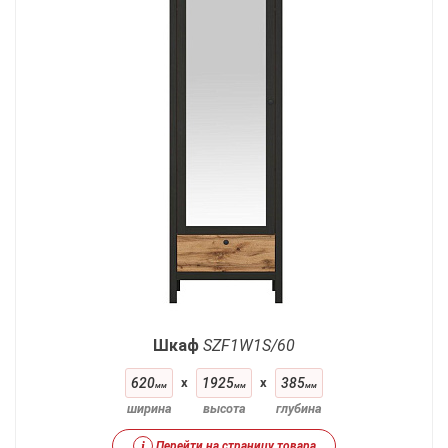
Шкаф
SZF1W1S/60
620
x
1925
x
385
мм
мм
мм
ширина
высота
глубина
i
Перейти на страницу товара