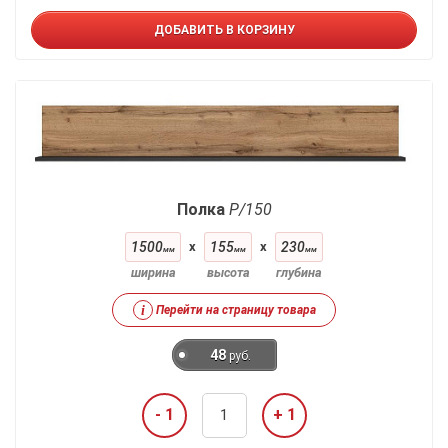
ДОБАВИТЬ В КОРЗИНУ
Полка
P/150
1500
x
155
x
230
мм
мм
мм
ширина
высота
глубина
i
Перейти на страницу товара
48
руб.
- 1
+ 1