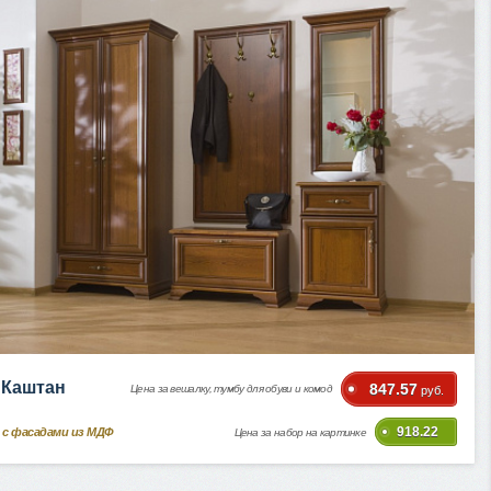
 Каштан
847.57
Цена за вешалку, тумбу для обуви и комод
руб.
918.22
 с фасадами из МДФ
Цена за набор на картинке