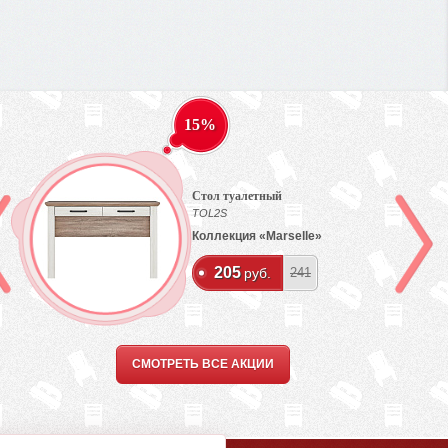
15%
Стол туалетный
TOL2S
Коллекция «Marselle»
205
руб.
241
СМОТРЕТЬ ВСЕ АКЦИИ