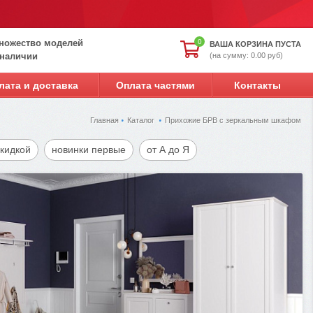
ножество моделей
0
ВАША КОРЗИНА ПУСТА
(на сумму: 0.00 руб)
 наличии
лата и доставка
Оплата частями
Контакты
Главная
Каталог
Прихожие БРВ с зеркальным шкафом
скидкой
новинки первые
от А до Я