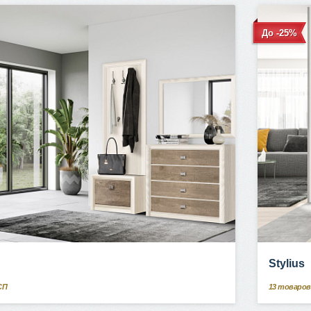
До -25%
Stylius
СП
13
товаров