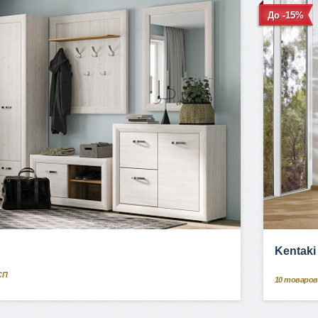
До -15%
Kentaki
СП
10
товаров