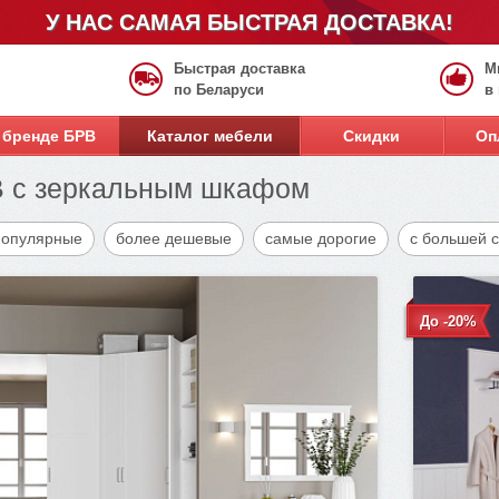
У НАС САМАЯ БЫСТРАЯ ДОСТАВКА!
Быстрая доставка
М
по Беларуси
в
 бренде БРВ
Каталог мебели
Скидки
Оп
 с зеркальным шкафом
популярные
более дешевые
самые дорогие
с большей 
До -20%