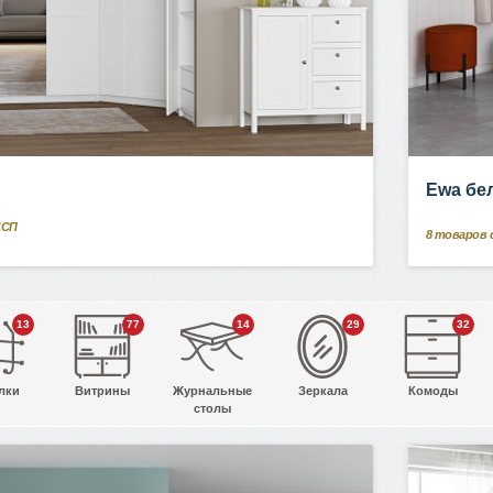
Ewa бе
ДСП
8
товаров 
13
77
14
29
32
лки
Витрины
Журнальные
Зеркала
Комоды
столы