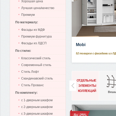
Хорошая цена
Лучшая цена/качество
Премиум
По материалу:
Фасады из МДФ
Премиум фурнитура
Фасады из ЛДСП
Mobi
По стилю:
52
товаров с фасадами из Л
Классический стиль
Современный стиль
Стиль Лофт
Скандинавский стиль
ОТДЕЛЬНЫЕ
Стиль Прованс
ЭЛЕМЕНТЫ
КОЛЛЕКЦИЙ
Веша
По комплекту:
с 1-дверным шкафом
с 2-дверным шкафом
с 3-дверным шкафом
До -25%