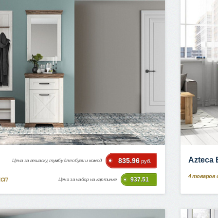
Azteca
835.96
Цена за вешалку, тумбу для обуви и комод
руб.
4
товаров 
937.51
ДСП
Цена за набор на картинке