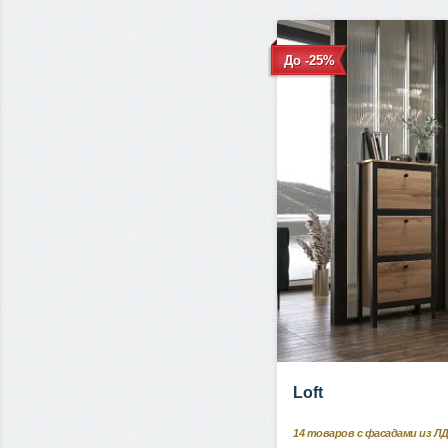
До -25%
Loft
14
товаров с фасадами из Л