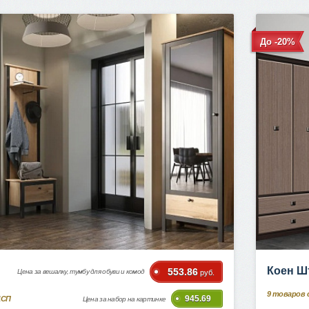
До -20%
Коен Ш
553.86
Цена за вешалку, тумбу для обуви и комод
руб.
9
товаров 
945.69
ДСП
Цена за набор на картинке