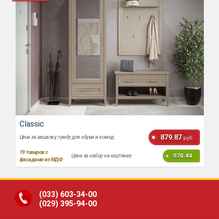
Classic
879.87
Цена за вешалку, тумбу для обуви и комод
руб.
19
товаров с
978.44
Цена за набор на картинке
фасадами из МДФ
(033)
603-34-00
(029)
395-94-00