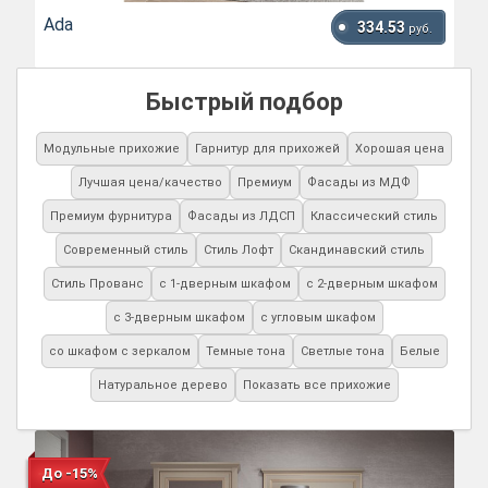
Ada
334.53
руб.
Быстрый подбор
Модульные прихожие
Гарнитур для прихожей
Хорошая цена
Лучшая цена/качество
Премиум
Фасады из МДФ
Премиум фурнитура
Фасады из ЛДСП
Классический стиль
Современный стиль
Стиль Лофт
Скандинавский стиль
Стиль Прованс
с 1-дверным шкафом
с 2-дверным шкафом
с 3-дверным шкафом
с угловым шкафом
со шкафом с зеркалом
Темные тона
Светлые тона
Белые
Натуральное дерево
Показать все прихожие
До -15%