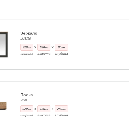
Зеркало
LUS/90
x
x
920
620
80
мм
мм
мм
ширина
высота
глубина
Полка
P/90
x
x
920
155
280
мм
мм
мм
ширина
высота
глубина