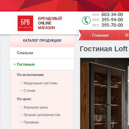
603-34-00
(033)
БРЕНДОВЫЙ
395-94-00
(029)
ONLINE
395-70-00
(017)
МАГАЗИН
Главная
О
КАТАЛОГ ПРОДУКЦИИ
Гостиная Loft
Спальни
Гостиные
По исполнению
Модульные системы
Стенки
По цене:
Хорошая цена
Лучшая цена/качество
Премиум