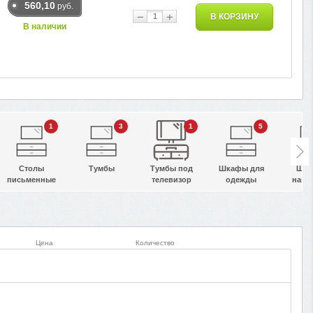
560,10
руб.
−
+
В КОРЗИНУ
В наличии
1
3
1
5
Столы
Тумбы
Тумбы под
Шкафы для
Шк
письменные
телевизор
одежды
наве
Цена
Количество