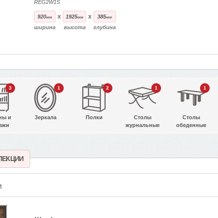
REG2W1S
x
x
920
1925
385
мм
мм
мм
ширина
высота
глубина
3
1
2
1
1
ны и
Зеркала
Полки
Столы
Столы
ажи
журнальные
обеденные
ЛЕКЦИИ
И