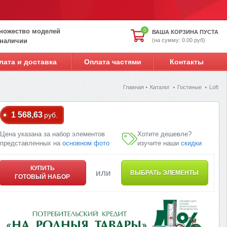
ножество моделей
0
ВАША КОРЗИНА ПУСТА
(на сумму: 0.00 руб)
 наличии
лата и доставка
Оплата частями
Контакты
Главная
Каталог
Гостиные
Loft
1 568,63
руб.
Цена указана за набор элементов
Хотите дешевле?
представленных на
основном фото
изучите наши
скидки
КУПИТЬ
или
ВЫБРАТЬ ЭЛЕМЕНТЫ
ГОТОВЫЙ НАБОР