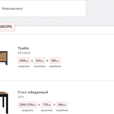
Невозможно
НАБОРА
Тумба
RTV1D1S
x
x
1500
610
385
мм
мм
мм
ширина
высота
глубина
Стол обеденный
STO
x
x
1300-1700
770
800
мм
мм
мм
ширина
высота
глубина