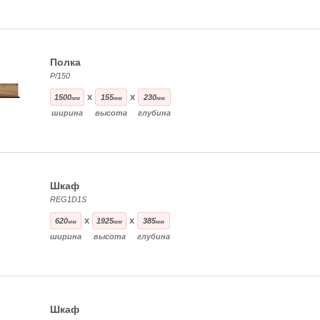
Полка
P/150
x
x
1500
155
230
мм
мм
мм
ширина
высота
глубина
Шкаф
REG1D1S
x
x
620
1925
385
мм
мм
мм
ширина
высота
глубина
Шкаф