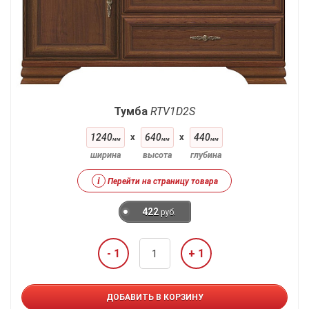
Тумба
RTV1D2S
1240
x
640
x
440
мм
мм
мм
ширина
высота
глубина
i
Перейти на страницу товара
422
руб.
- 1
+ 1
ДОБАВИТЬ В КОРЗИНУ