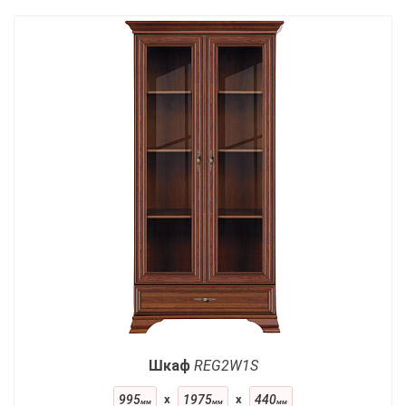
Шкаф
REG2W1S
995
x
1975
x
440
мм
мм
мм