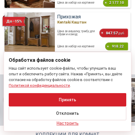
2 177.10
Цена за набор на картинке
Прихожая
До -15%
Kentaki Каштан
Цена за вешалку, тумбу для
847.57
руб.
обуви и комод
918.22
Цена за набор на картинке
Обработка файлов cookie
КОЛЛЕКЦИЯ В ДРУГИХ ЦВЕТАХ
Наш сайт использует cookie-файлы, чтобы улучшить ваш
опыт и обеспечить работу сайта. Нажав «Принять», вы даёте
согласие на обработку файлов cookie в соответствии с
Политикой конфиденциальности
.
Принять
Отклонить
Настроить
КОЛЛЕКЦИИ ДЛЯ КОМНАТ