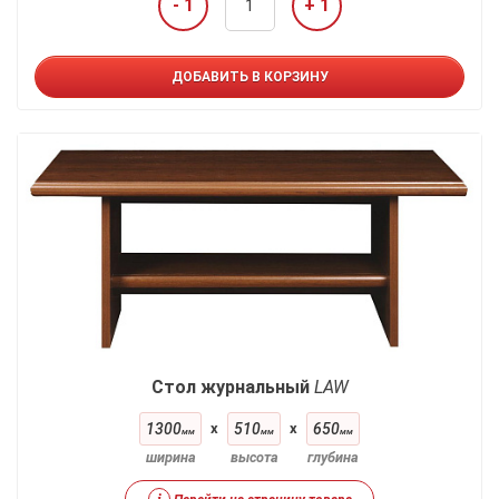
- 1
+ 1
ДОБАВИТЬ В КОРЗИНУ
Стол журнальный
LAW
1300
x
510
x
650
мм
мм
мм
ширина
высота
глубина