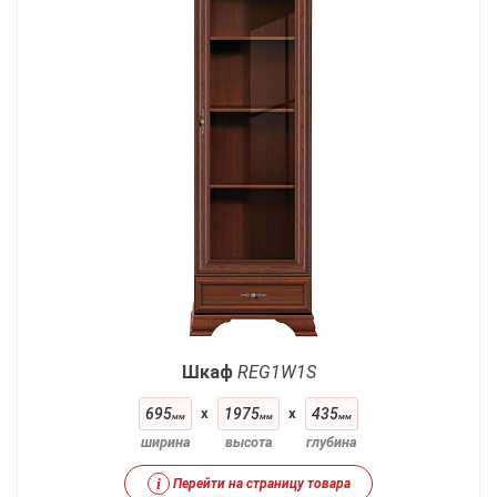
Шкаф
REG1W1S
695
x
1975
x
435
мм
мм
мм
ширина
высота
глубина
i
Перейти на страницу товара