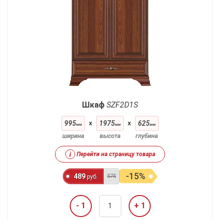
Шкаф
SZF2D1S
995
x
1975
x
625
мм
мм
мм
ширина
высота
глубина
i
Перейти на страницу товара
-15%
489
575
руб.
- 1
+ 1