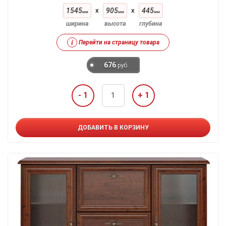
1545
x
905
x
445
мм
мм
мм
ширина
высота
глубина
i
Перейти на страницу товара
676
руб.
- 1
+ 1
ДОБАВИТЬ В КОРЗИНУ