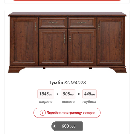
Тумба
KOM4D2S
1845
x
905
x
445
мм
мм
мм
ширина
высота
глубина
i
Перейти на страницу товара
680
руб.