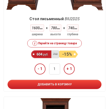
Стол письменный
BIU2D2S
1600
x
780
x
740
мм
мм
мм
ширина
высота
глубина
i
Перейти на страницу товара
-15%
604
710
руб.
- 1
+ 1
ДОБАВИТЬ В КОРЗИНУ