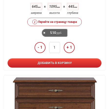
645
x
1095
x
445
мм
мм
мм
ширина
высота
глубина
i
Перейти на страницу товара
510
руб.
- 1
+ 1
ДОБАВИТЬ В КОРЗИНУ