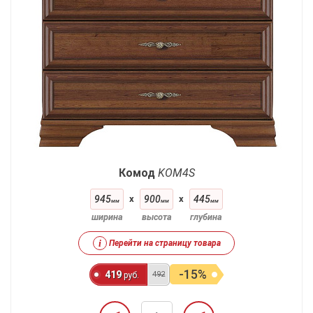
Комод
KOM4S
945
x
900
x
445
мм
мм
мм
ширина
высота
глубина
i
Перейти на страницу товара
-15%
419
492
руб.