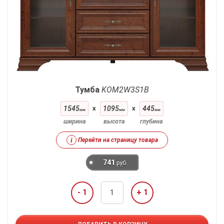
Тумба
KOM2W3S1B
1545
x
1095
x
445
мм
мм
мм
ширина
высота
глубина
i
Перейти на страницу товара
741
руб.
- 1
+ 1