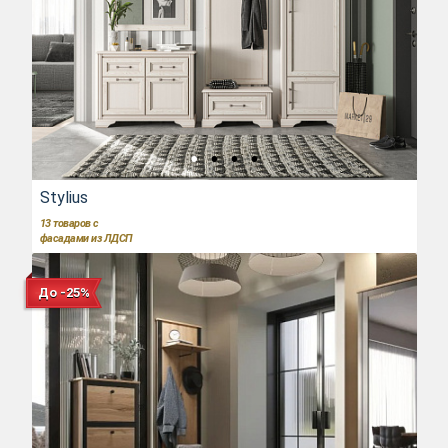
Stylius
13
товаров с
фасадами из ЛДСП
До -25%