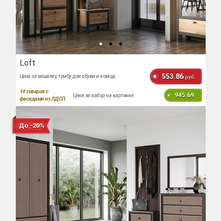
Loft
553.86
Цена за вешалку, тумбу для обуви и комод
руб.
14
товаров с
945.69
Цена за набор на картинке
фасадами из ЛДСП
До -20%