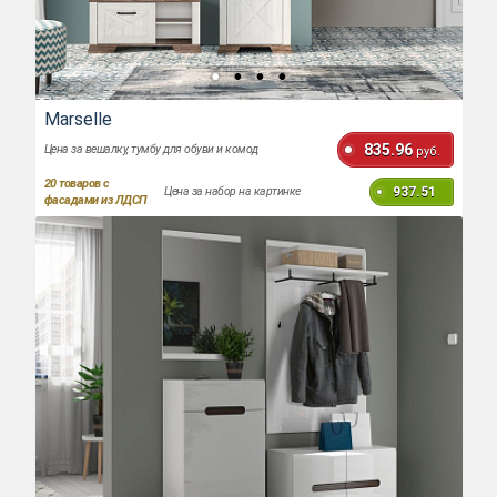
Marselle
835.96
Цена за вешалку, тумбу для обуви и комод
руб.
20
товаров с
937.51
Цена за набор на картинке
фасадами из ЛДСП