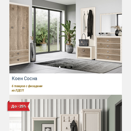
Коен Сосна
6
товаров с фасадами
из ЛДСП
До -25%