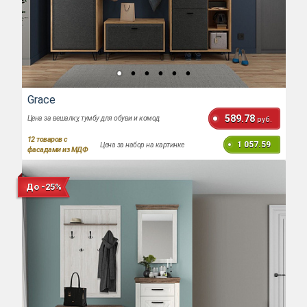
Grace
589.78
Цена за вешалку, тумбу для обуви и комод
руб.
12
товаров с
1 057.59
Цена за набор на картинке
фасадами из МДФ
До -25%