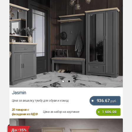
Jasmin
936.67
Цена за вешалку, тумбу для обуви и комод
руб.
20
товаров с
1 606.08
Цена за набор на картинке
фасадами из МДФ
До -15%