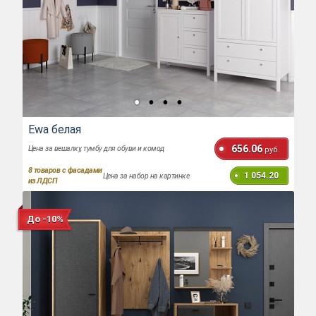
Ewa белая
656.06
Цена за вешалку, тумбу для обуви и комод
руб.
8
товаров с фасадами
1 054.20
Цена за набор на картинке
из ЛДСП
До -10%