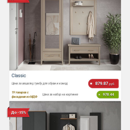
Classic
879.87
Цена за вешалку, тумбу для обуви и комод
руб.
19
товаров с
978.44
Цена за набор на картинке
фасадами из МДФ
До -15%