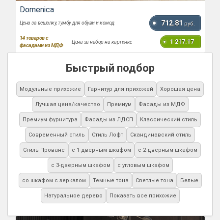
Domenica
712.81
Цена за вешалку, тумбу для обуви и комод
руб.
14
товаров с
1 217.17
Цена за набор на картинке
фасадами из МДФ
Быстрый подбор
Модульные прихожие
Гарнитур для прихожей
Хорошая цена
Лучшая цена/качество
Премиум
Фасады из МДФ
Премиум фурнитура
Фасады из ЛДСП
Классический стиль
Современный стиль
Стиль Лофт
Скандинавский стиль
Стиль Прованс
с 1-дверным шкафом
с 2-дверным шкафом
с 3-дверным шкафом
с угловым шкафом
со шкафом с зеркалом
Темные тона
Светлые тона
Белые
Натуральное дерево
Показать все прихожие