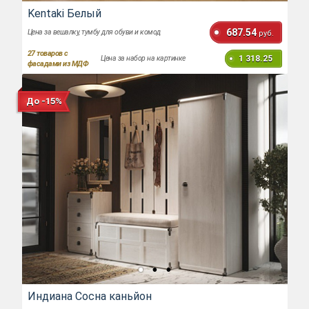
Kentaki Белый
687.54
Цена за вешалку, тумбу для обуви и комод
руб.
27
товаров с
1 318.25
Цена за набор на картинке
фасадами из МДФ
До -15%
Индиана Сосна каньйон