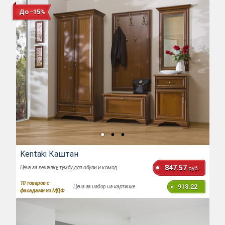
До -15%
Kentaki Каштан
847.57
Цена за вешалку, тумбу для обуви и комод
руб.
10
товаров с
918.22
Цена за набор на картинке
фасадами из МДФ