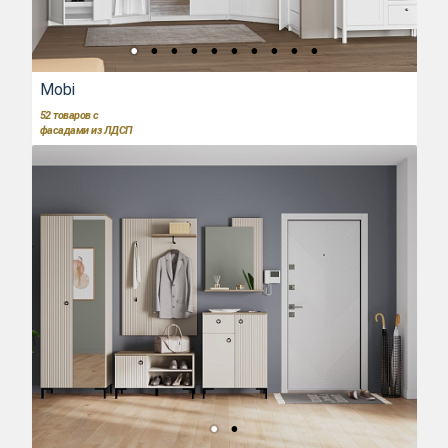
Mobi
52
товаров с
фасадами из ЛДСП