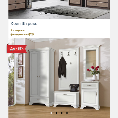
Коен Штрокс
9
товаров с
фасадами из МДФ
До -15%