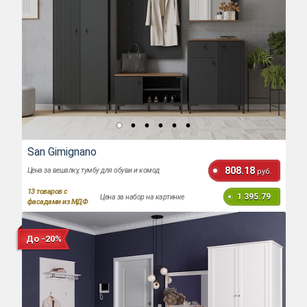
San Gimignano
808.18
Цена за вешалку, тумбу для обуви и комод
руб.
13
товаров с
1 395.79
Цена за набор на картинке
фасадами из МДФ
До -20%