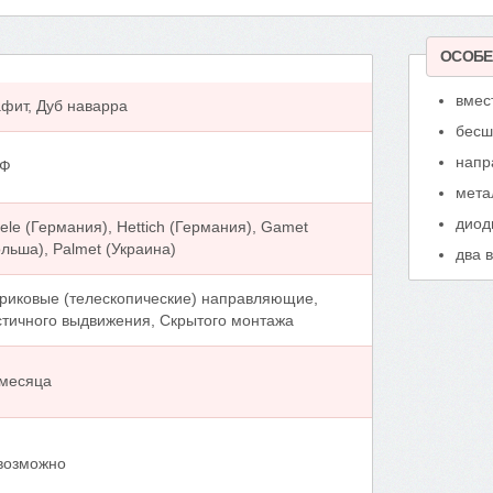
ОСОБЕ
вмес
фит, Дуб наварра
бесш
напр
Ф
мета
диод
еle (Германия), Hettich (Германия), Gamet
льша), Palmet (Украина)
два 
риковые (телескопические) направляющие,
стичного выдвижения, Скрытого монтажа
 месяца
возможно