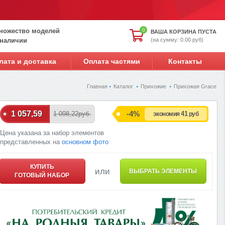
ножество моделей
0
ВАША КОРЗИНА ПУСТА
(на сумму: 0.00 руб)
 наличии
лата и доставка
Оплата частями
Контакты
Главная
Каталог
Прихожие
Прихожая Grace
1 057,59
-4%
1 098,22руб.
41
экономия
руб
Цена указана за набор элементов
представленных на
основном фото
КУПИТЬ
или
ВЫБРАТЬ ЭЛЕМЕНТЫ
ГОТОВЫЙ НАБОР