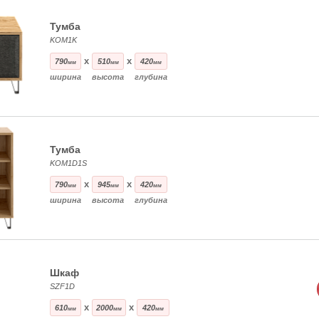
Тумба
KOM1K
x
x
790
510
420
мм
мм
мм
ширина
высота
глубина
Тумба
KOM1D1S
x
x
790
945
420
мм
мм
мм
ширина
высота
глубина
Шкаф
SZF1D
x
x
610
2000
420
мм
мм
мм