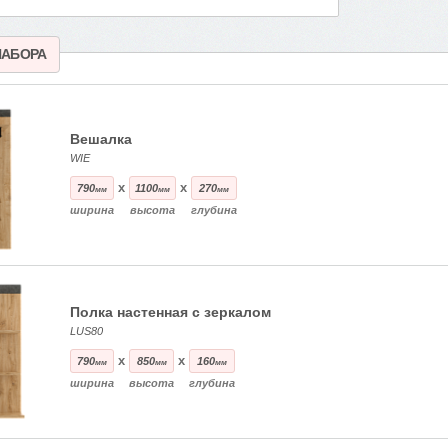
НАБОРА
Вешалка
WIE
x
x
790
1100
270
мм
мм
мм
ширина
высота
глубина
Полка настенная с зеркалом
LUS80
x
x
790
850
160
мм
мм
мм
ширина
высота
глубина