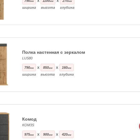
x
x
790
1100
270
мм
мм
мм
ширина
высота
глубина
Полка настенная с зеркалом
LUS80
x
x
790
850
160
мм
мм
мм
ширина
высота
глубина
Комод
KOM3S
x
x
975
900
420
мм
мм
мм