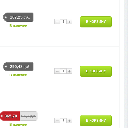
167,25
руб.
−
+
В КОРЗИНУ
В наличии
290,48
руб.
−
+
В КОРЗИНУ
В наличии
365,70
406,33руб.
−
+
В КОРЗИНУ
В наличии