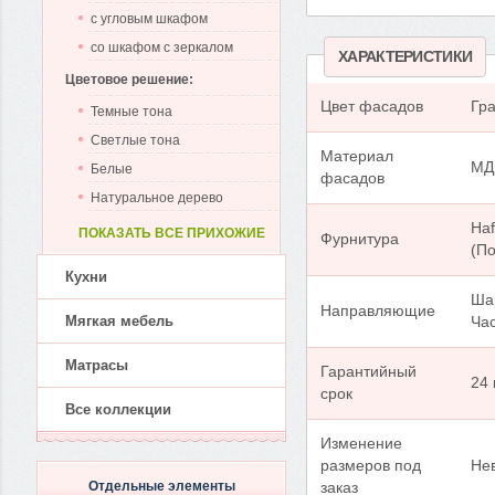
с угловым шкафом
со шкафом с зеркалом
ХАРАКТЕРИСТИКИ
Цветовое решение:
Цвет фасадов
Гра
Темные тона
Светлые тона
Материал
МД
Белые
фасадов
Натуральное дерево
Haf
ПОКАЗАТЬ ВСЕ ПРИХОЖИЕ
Фурнитура
(По
Кухни
Ша
Направляющие
Мягкая мебель
Ча
Матрасы
Гарантийный
24
срок
Все коллекции
Изменение
размеров под
Не
Отдельные элементы
заказ