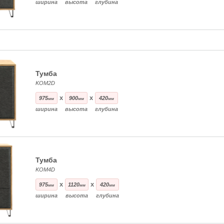
ширина
высота
глубина
Тумба
KOM2D
x
x
975
900
420
мм
мм
мм
ширина
высота
глубина
Тумба
KOM4D
x
x
975
1120
420
мм
мм
мм
ширина
высота
глубина