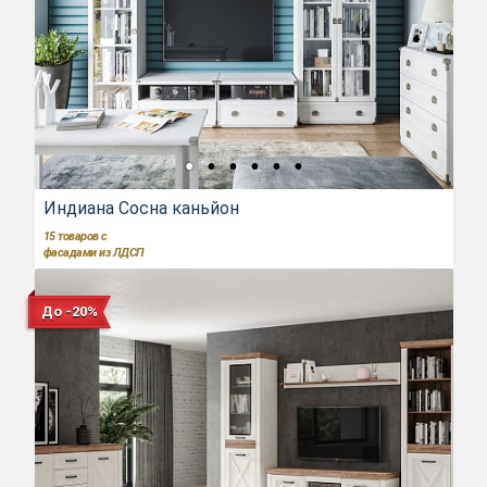
Индиана Сосна каньйон
15
товаров с
фасадами из ЛДСП
До -20%