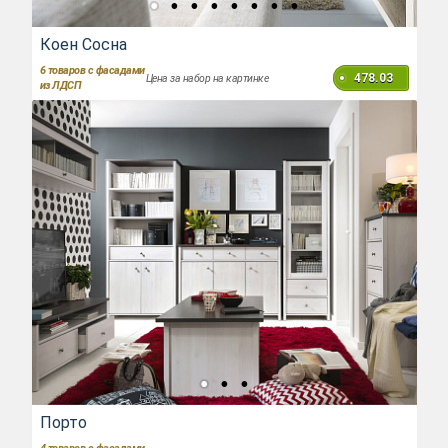
Коен Сосна
6
товаров с фасадами
478.03
Цена за набор на картинке
из ЛДСП
Порто