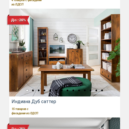
4
товаров с фасадами
из ЛДСП
До -20%
Индиана Дуб саттер
15
товаров с
фасадами из ЛДСП
До -25%