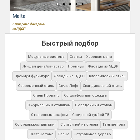
Malta
6
товаров с фасадами
из ЛДСП
Быстрый подбор
Модульные системы
Стенки
Хорошая цена
Лучшая цена/качество
Премиум
Фасады из МДФ
Премиум фурнитура
Фасады из ЛДСП
Классический стиль
Современный стиль
Стиль Лофт
Скандинавский стиль
Стиль Прованс
Со шкафом для одежды
С журнальным столиком
С обеденным столом
С навесным шкафом
С широкой тумбой ТВ
Со стеллажом для книг
С витриной из стекла
Темные тона
Светлые тона
Белые
Натуральное дерево