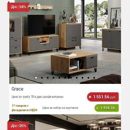
До -10%
Grace
1 551.56
Цена за тумбу ТВ и два шкафа-витрины
руб.
17
товаров с
1 934.16
Цена за набор на картинке
фасадами из МДФ
До -25%