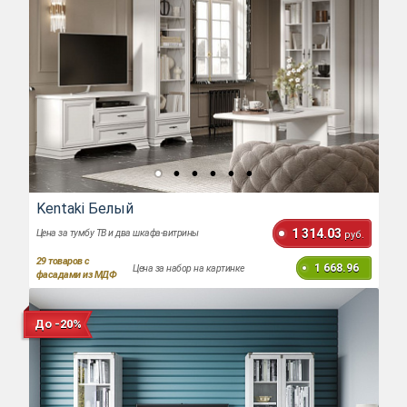
Kentaki Белый
1 314.03
Цена за тумбу ТВ и два шкафа-витрины
руб.
29
товаров с
1 668.96
Цена за набор на картинке
фасадами из МДФ
До -20%