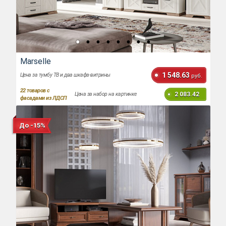
Marselle
1 548.63
Цена за тумбу ТВ и два шкафа-витрины
руб.
22
товаров с
2 083.42
Цена за набор на картинке
фасадами из ЛДСП
До -15%