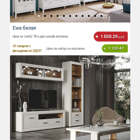
Ewa белая
1 030.29
Цена за тумбу ТВ и два шкафа-витрины
руб.
10
товаров с
1 133.47
Цена за набор на картинке
фасадами из ЛДСП