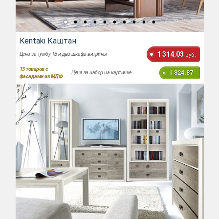
Kentaki Каштан
1 314.03
Цена за тумбу ТВ и два шкафа-витрины
руб.
13
товаров с
1 824.87
Цена за набор на картинке
фасадами из МДФ