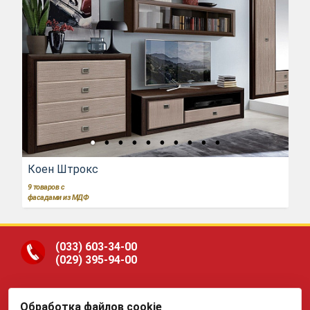
Коен Штрокс
9
товаров с
фасадами из МДФ
(033)
603-34-00
(029)
395-94-00
Обработка файлов cookie