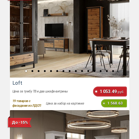
Loft
1 053.49
Цена за тумбу ТВ и два шкафа-витрины
руб.
19
товаров с
1 568.63
Цена за набор на картинке
фасадами из ЛДСП
До -15%