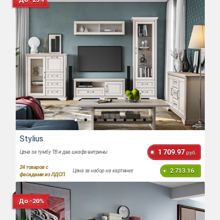
Stylius
1 709.97
Цена за тумбу ТВ и два шкафа-витрины
руб.
24
товаров с
2 713.16
Цена за набор на картинке
фасадами из ЛДСП
До -20%