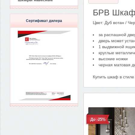
БРВ Шкаф 
Сертификат дилера
Цвет: Дуб вотан / Че
за распашной две
дверь может устан
1 выдвижной ящи
круглые металлич
высокие ножки
черная матовая д
Купить шкаф в стиле
До -25%