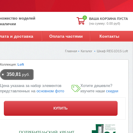
ножество моделей
0
ВАША КОРЗИНА ПУСТА
(на сумму: 0.00 руб)
 наличии
лата и доставка
Оплата частями
Контакты
Главная
Каталог
Шкаф REG1D1S Loft
Коллекция:
Loft
350,81
руб.
Цена указана за набор элементов
Хотите дешевле?
представленных на
основном фото
изучите наши
скидки
КУПИТЬ