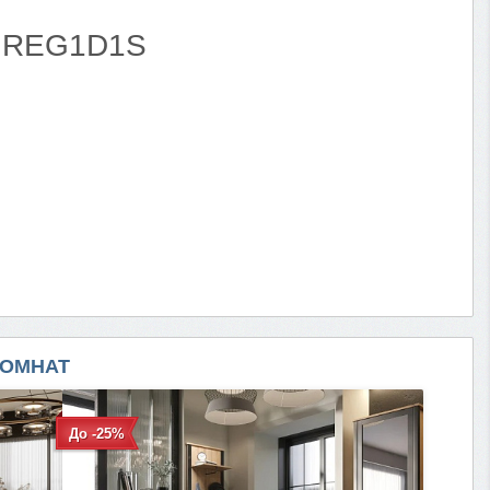
й REG1D1S
я
ОМНАТ
До -25%