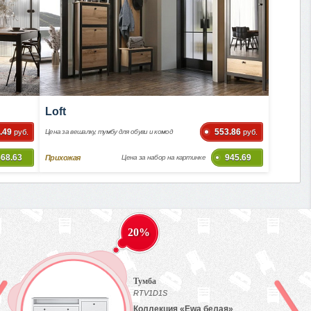
Loft
.49
553.86
руб.
Цена за вешалку, тумбу для обуви и комод
руб.
568.63
945.69
Прихожая
Цена за набор на картинке
20%
Тумба
RTV1D1S
Коллекция «Ewa белая»