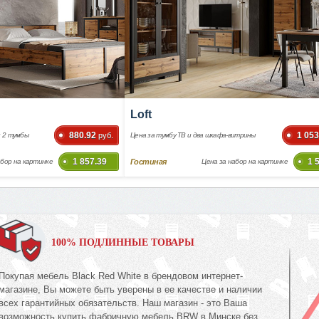
Loft
880.92
1 053
и 2 тумбы
руб.
Цена за тумбу ТВ и два шкафа-витрины
1 857.39
1 
Гостиная
абор на картинке
Цена за набор на картинке
100% ПОДЛИННЫЕ ТОВАРЫ
Покупая мебель Black Red White в брендовом интернет-
магазине, Вы можете быть уверены в ее качестве и наличии
всех гарантийных обязательств. Наш магазин - это Ваша
возможность купить фабричную мебель BRW в Минске без