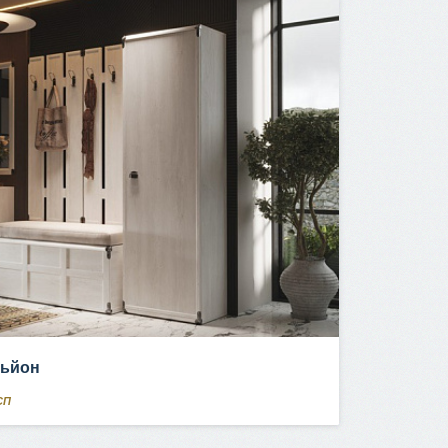
ньйон
СП