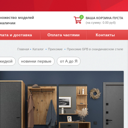
ножество моделей
0
ВАША КОРЗИНА ПУСТА
(на сумму: 0.00 руб)
 наличии
лата и доставка
Оплата частями
Контакты
Главная
Каталог
Прихожие
Прихожие БРВ в скандинавском стиле
скидкой
новинки первые
от А до Я