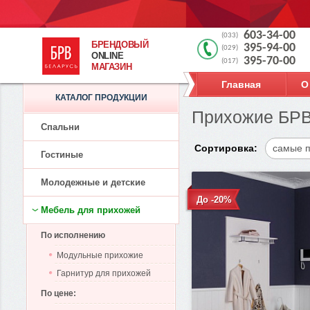
603-34-00
(033)
БРЕНДОВЫЙ
395-94-00
(029)
ONLINE
395-70-00
(017)
МАГАЗИН
Главная
О
КАТАЛОГ ПРОДУКЦИИ
Прихожие БРВ
Спальни
Сортировка:
самые 
Гостиные
Молодежные и детские
До -20%
Мебель для прихожей
По исполнению
Модульные прихожие
Гарнитур для прихожей
По цене: