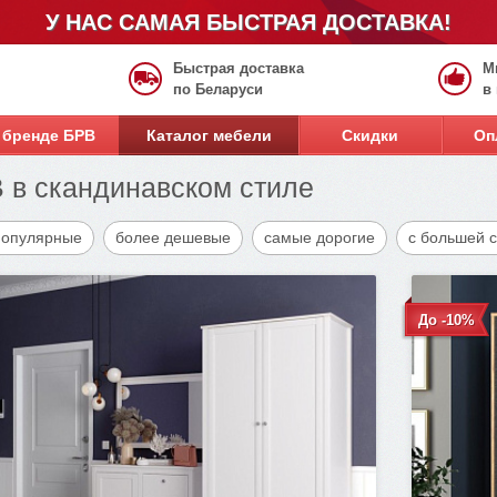
У НАС САМАЯ БЫСТРАЯ ДОСТАВКА!
Быстрая доставка
М
по Беларуси
в
 бренде БРВ
Каталог мебели
Скидки
Оп
 в скандинавском стиле
популярные
более дешевые
самые дорогие
с большей 
До -10%