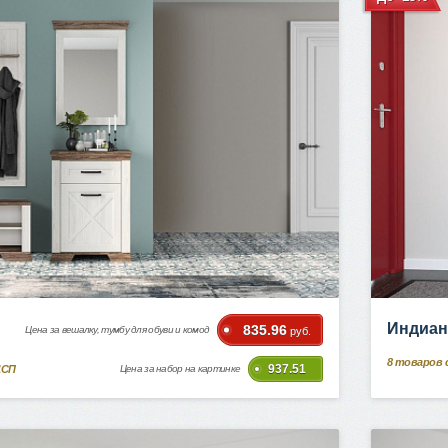
Индиан
835.96
Цена за вешалку, тумбу для обуви и комод
руб.
8
товаров 
937.51
ДСП
Цена за набор на картинке