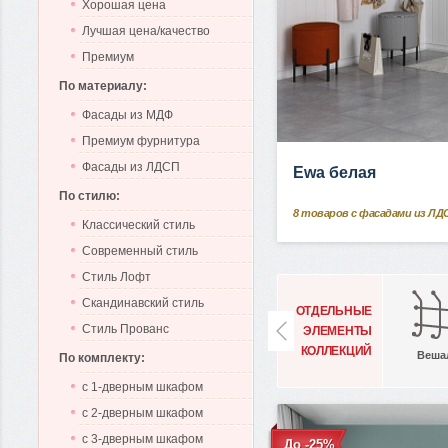
Хорошая цена
Лучшая цена/качество
Премиум
По материалу:
Фасады из МДФ
Премиум фурнитура
Фасады из ЛДСП
Ewa белая
По стилю:
8
товаров с фасадами из ЛД
Классический стиль
Современный стиль
Стиль Лофт
Скандинавский стиль
ОТДЕЛЬНЫЕ
Стиль Прованс
ЭЛЕМЕНТЫ
КОЛЛЕКЦИЙ
Веша
По комплекту:
с 1-дверным шкафом
с 2-дверным шкафом
с 3-дверным шкафом
До -25%