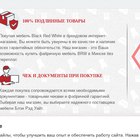
100% ПОДЛИННЫЕ ТОВАРЫ
Покупая мебель Black Red White в брендовом интернет-
магазине, Вы можете быть уверены в ее качестве и наличии
всех гарантийных обязательств. Наш магазин - это Ваша
возможность купить фабричную мебель BRW в Минске без
переплат.
ЧЕК И ДОКУМЕНТЫ ПРИ ПОКУПКЕ
Каждая покупка сопровождается всеми необходимыми
документами - товарными чеками и фабричной гарантией.
Выбирая наш магазин, вы выбираете надежного поставщика
мебели Блэк Рэд Уайт.
e
395-70-00
603-34-00
39
(017)
(033)
(029)
айлы, чтобы улучшить ваш опыт и обеспечить работу сайта. Нажав