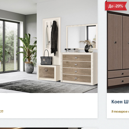
До -20%
Коен Ш
СП
9
товаров 