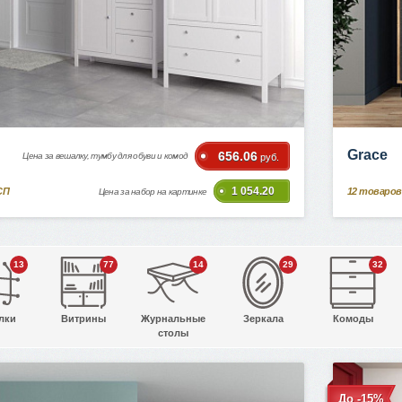
Grace
656.06
Цена за вешалку, тумбу для обуви и комод
руб.
1 054.20
СП
12
товаров
Цена за набор на картинке
13
77
14
29
32
лки
Витрины
Журнальные
Зеркала
Комоды
столы
До -15%