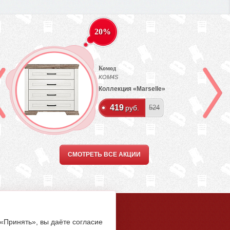
20%
Комод
KOM4S
Коллекция «Marselle»
419
руб.
524
СМОТРЕТЬ ВСЕ АКЦИИ
5-94-00
 «Принять», вы даёте согласие