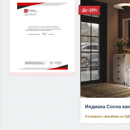
До -15%
Индиана Сосна ка
9
товаров с фасадами из ЛД