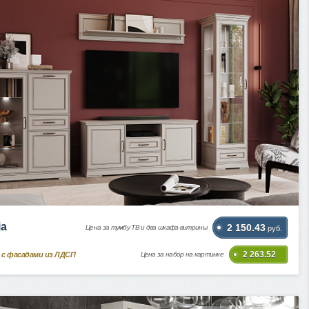
ia
2 150.43
Цена за тумбу ТВ и два шкафа-витрины
руб.
2 263.52
 с фасадами из ЛДСП
Цена за набор на картинке