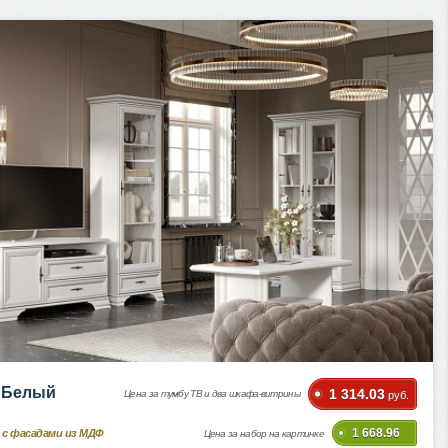
i Белый
1 314.03
Цена за тумбу ТВ и два шкафа-витрины
руб.
1 668.96
 с фасадами из МДФ
Цена за набор на картинке