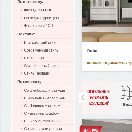
По материалу:
Фасады из МДФ
Премиум фурнитура
Фасады из ЛДСП
По стилю:
Классический стиль
Современный стиль
Dalia
Стиль Лофт
19
товаров с фасадами из М
Скандинавский стиль
Стиль Прованс
По комплекту:
Со шкафом для одежды
ОТДЕЛЬНЫЕ
ЭЛЕМЕНТЫ
С журнальным столиком
КОЛЛЕКЦИЙ
Веша
С обеденным столом
С навесным шкафом
С широкой тумбой ТВ
Со стеллажом для книг
До -15%