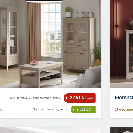
Florenc
2 081.61
Цена за тумбу ТВ и два шкафа-витрины
руб.
2 519.27
ДФ
17
товаров
Цена за набор на картинке