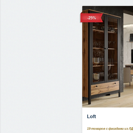
-25%
Loft
19
товаров с фасадами из Л