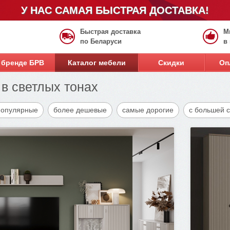
У НАС САМАЯ БЫСТРАЯ ДОСТАВКА!
Быстрая доставка
М
по Беларуси
в
 бренде БРВ
Каталог мебели
Скидки
Оп
в светлых тонах
популярные
более дешевые
самые дорогие
с большей 