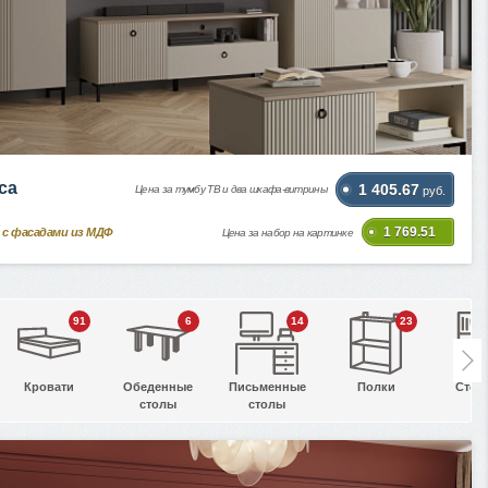
ca
1 405.67
Цена за тумбу ТВ и два шкафа-витрины
руб.
1 769.51
 с фасадами из МДФ
Цена за набор на картинке
91
6
14
23
Кровати
Обеденные
Письменные
Полки
Стел
столы
столы