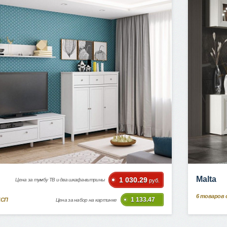
Malta
1 030.29
Цена за тумбу ТВ и два шкафа-витрины
руб.
6
товаров 
1 133.47
ДСП
Цена за набор на картинке