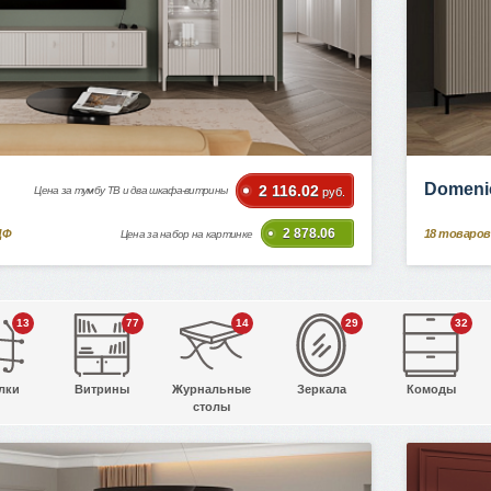
Domeni
2 116.02
Цена за тумбу ТВ и два шкафа-витрины
руб.
2 878.06
ДФ
18
товаров
Цена за набор на картинке
13
77
14
29
32
лки
Витрины
Журнальные
Зеркала
Комоды
столы