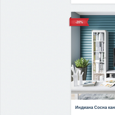
-20%
Индиана Сосна ка