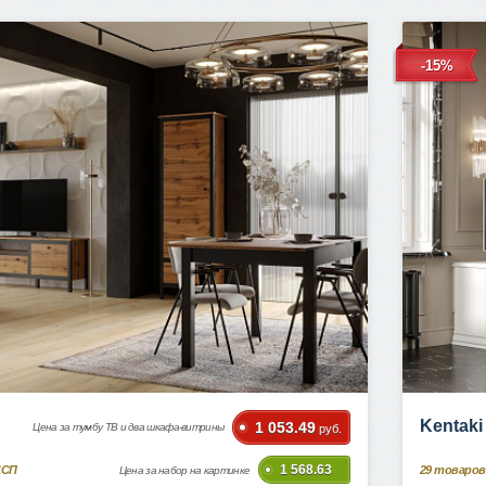
-15%
Kentak
1 053.49
Цена за тумбу ТВ и два шкафа-витрины
руб.
1 568.63
ДСП
29
товаров
Цена за набор на картинке