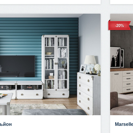
-20%
ньйон
Marsell