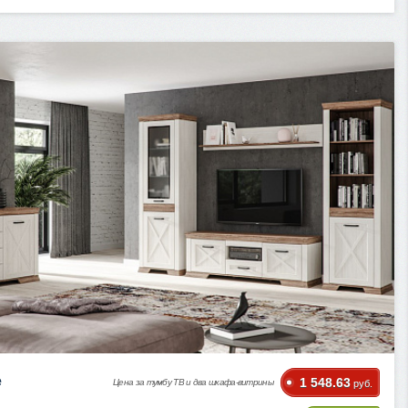
e
1 548.63
Цена за тумбу ТВ и два шкафа-витрины
руб.