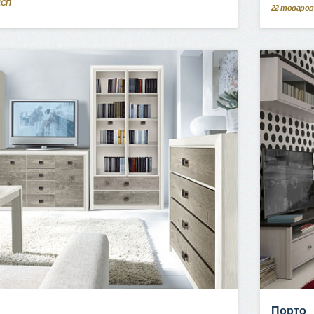
ДСП
22
товаров
Порто