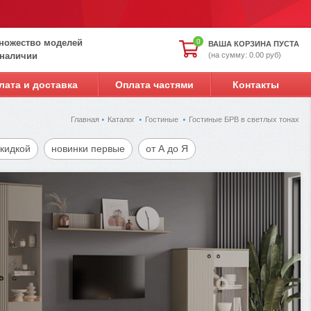
ножество моделей
0
ВАША КОРЗИНА ПУСТА
(на сумму: 0.00 руб)
 наличии
лата и доставка
Оплата частями
Контакты
Главная
Каталог
Гостиные
Гостиные БРВ в светлых тонах
скидкой
новинки первые
от А до Я