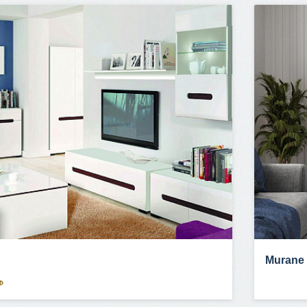
Murane
Ф