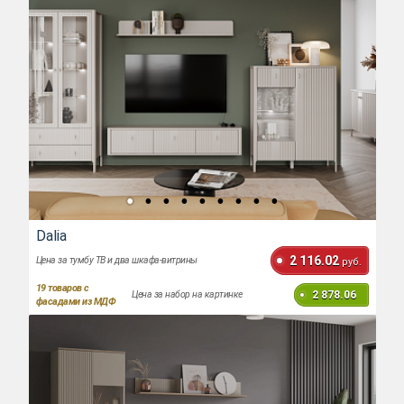
Dalia
2 116.02
Цена за тумбу ТВ и два шкафа-витрины
руб.
19
товаров с
2 878.06
Цена за набор на картинке
фасадами из МДФ