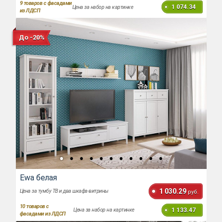
9
товаров с фасадами
1 074.34
Цена за набор на картинке
из ЛДСП
До -20%
Ewa белая
1 030.29
Цена за тумбу ТВ и два шкафа-витрины
руб.
10
товаров с
1 133.47
Цена за набор на картинке
фасадами из ЛДСП