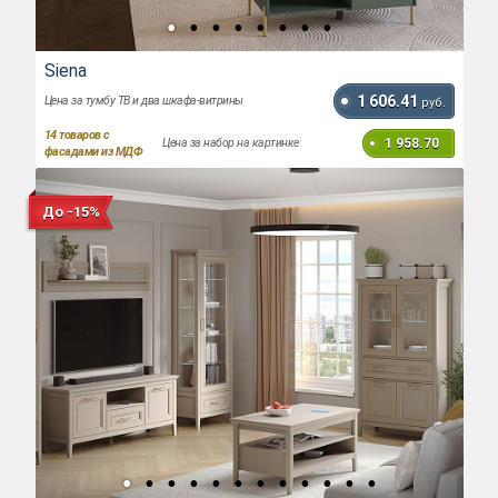
Siena
1 606.41
Цена за тумбу ТВ и два шкафа-витрины
руб.
14
товаров с
1 958.70
Цена за набор на картинке
фасадами из МДФ
До -15%