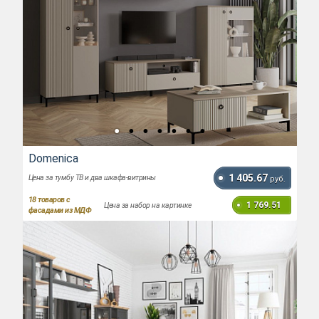
Domenica
1 405.67
Цена за тумбу ТВ и два шкафа-витрины
руб.
18
товаров с
1 769.51
Цена за набор на картинке
фасадами из МДФ