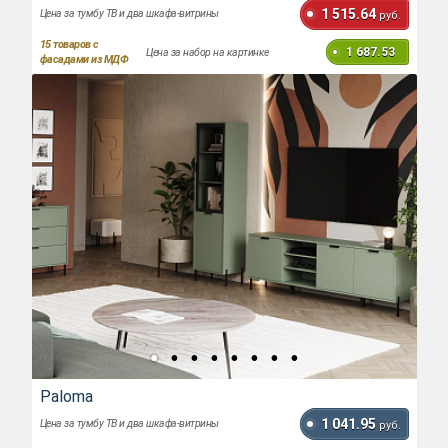
1 515.64
Цена за тумбу ТВ и два шкафа-витрины
руб.
15
товаров с
1 687.53
Цена за набор на картинке
фасадами из МДФ
Paloma
1 041.95
Цена за тумбу ТВ и два шкафа-витрины
руб.