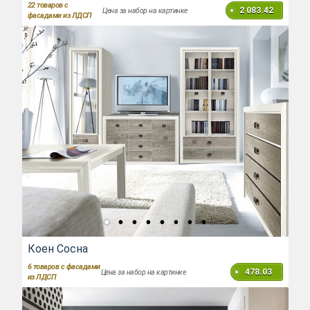
22
товаров с
2 083.42
Цена за набор на картинке
фасадами из ЛДСП
Коен Сосна
6
товаров с фасадами
478.03
Цена за набор на картинке
из ЛДСП