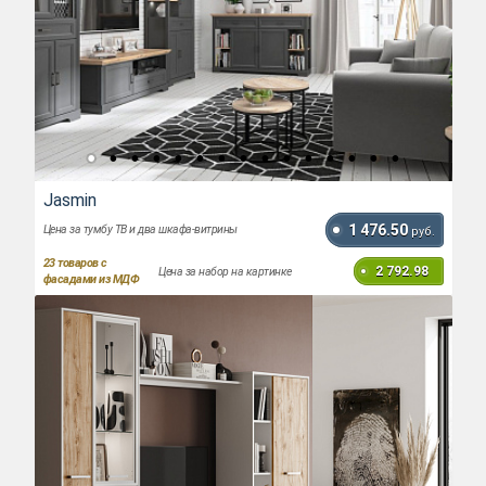
Jasmin
1 476.50
Цена за тумбу ТВ и два шкафа-витрины
руб.
23
товаров с
2 792.98
Цена за набор на картинке
фасадами из МДФ