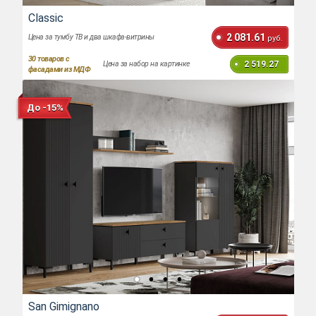
Classic
2 081.61
Цена за тумбу ТВ и два шкафа-витрины
руб.
30
товаров с
2 519.27
Цена за набор на картинке
фасадами из МДФ
До -15%
San Gimignano