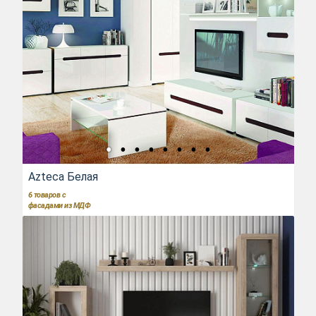
Azteca Белая
6
товаров с
фасадами из МДФ