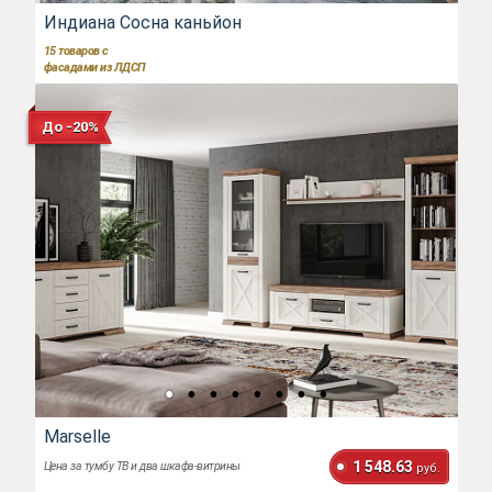
Индиана Сосна каньйон
15
товаров с
фасадами из ЛДСП
До -20%
Marselle
1 548.63
Цена за тумбу ТВ и два шкафа-витрины
руб.