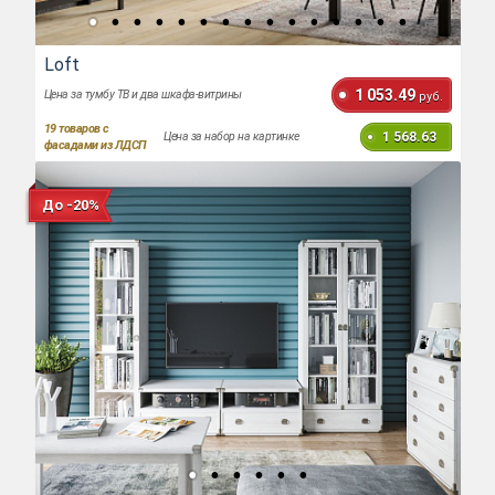
Loft
1 053.49
Цена за тумбу ТВ и два шкафа-витрины
руб.
19
товаров с
1 568.63
Цена за набор на картинке
фасадами из ЛДСП
До -20%