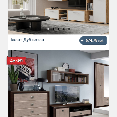
Акант Дуб вотан
674.78
руб.
До -20%