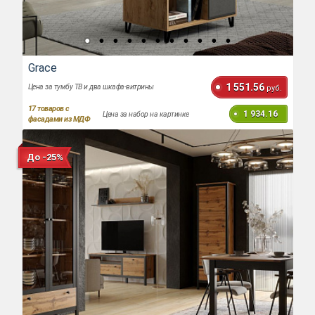
Grace
1 551.56
Цена за тумбу ТВ и два шкафа-витрины
руб.
17
товаров с
1 934.16
Цена за набор на картинке
фасадами из МДФ
До -25%