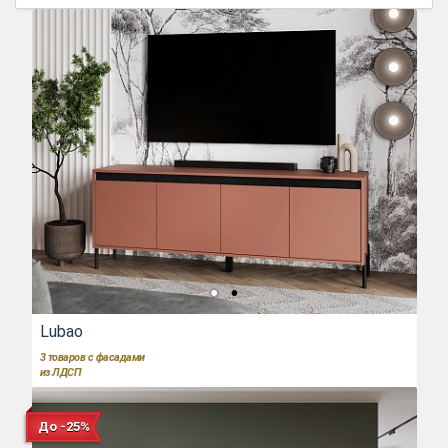
Lubao
3
товаров с фасадами
из ЛДСП
До -25%