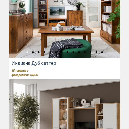
Индиана Дуб саттер
15
товаров с
фасадами из ЛДСП