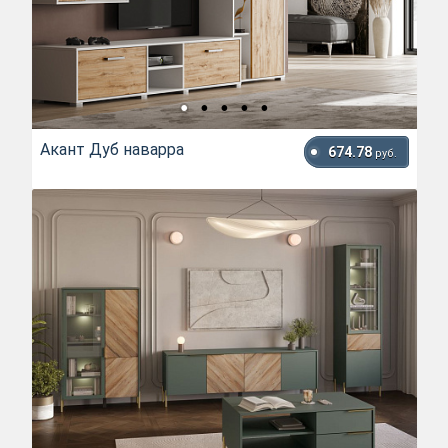
Акант Дуб наварра
674.78
руб.