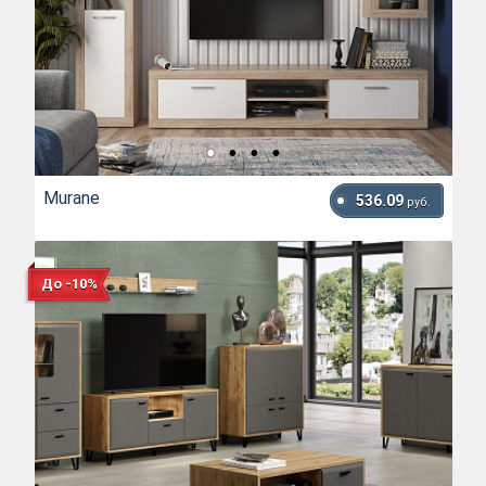
Murane
536.09
руб.
До -10%