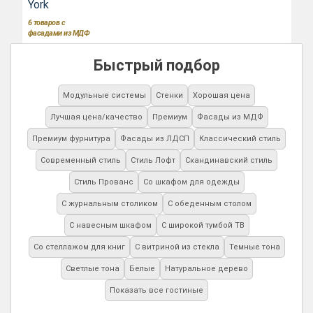
York
6
товаров с
фасадами из МДФ
Быстрый подбор
Модульные системы
Стенки
Хорошая цена
Лучшая цена/качество
Премиум
Фасады из МДФ
Премиум фурнитура
Фасады из ЛДСП
Классический стиль
Современный стиль
Стиль Лофт
Скандинавский стиль
Стиль Прованс
Со шкафом для одежды
С журнальным столиком
С обеденным столом
С навесным шкафом
С широкой тумбой ТВ
Со стеллажом для книг
С витриной из стекла
Темные тона
Светлые тона
Белые
Натуральное дерево
Показать все гостиные