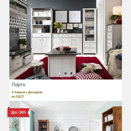
Порто
4
товаров с фасадами
из ЛДСП
До -20%