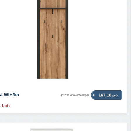
а WIE/55
167.18
Цена за весь гарнитур
руб.
Loft
: