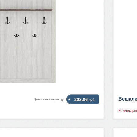
Вешалк
202.06
Цена за весь гарнитур
руб.
Коллекция