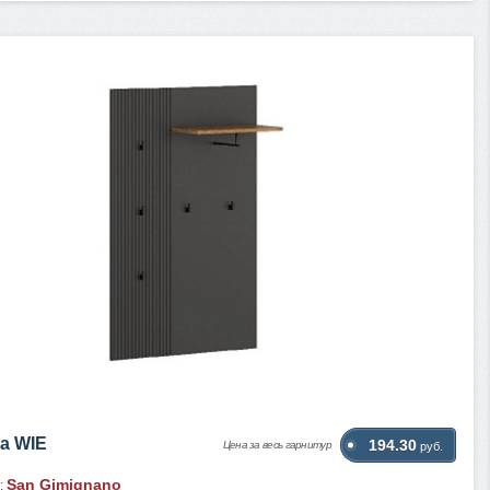
а WIE
194.30
Цена за весь гарнитур
руб.
San Gimignano
: