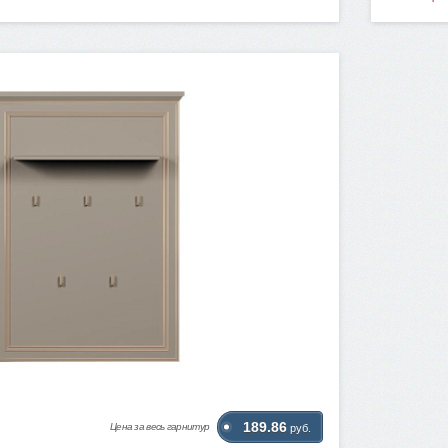
189.86
Цена за весь гарнитур
руб.