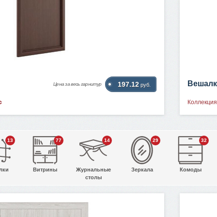
Вешалк
197.12
Цена за весь гарнитур
руб.
с
Коллекция
13
77
14
29
32
лки
Витрины
Журнальные
Зеркала
Комоды
столы