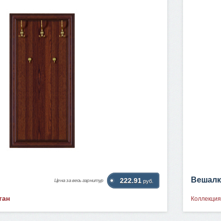
Вешалк
222.91
Цена за весь гарнитур
руб.
тан
Коллекция