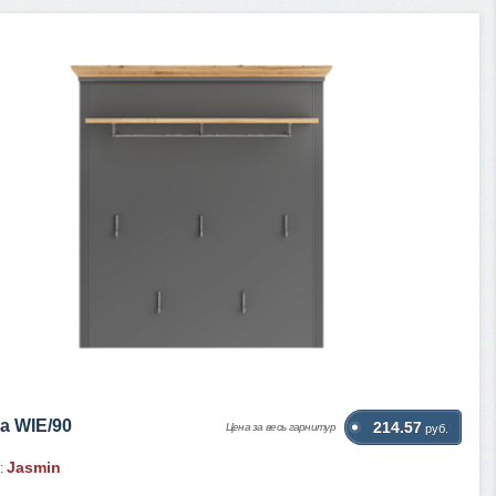
а WIE/90
214.57
Цена за весь гарнитур
руб.
Jasmin
: