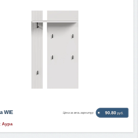
а WIE
90.80
Цена за весь гарнитур
руб.
Аура
: