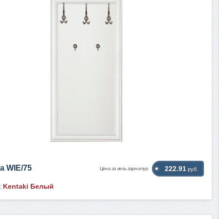
а WIE/75
222.91
Цена за весь гарнитур
руб.
Kentaki Белый
: