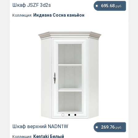
Шкаф JSZF 3d2s
695.68
руб.
Индиана Сосна каньйон
Коллекция:
Шкаф верхний NADN1W
269.76
руб.
Kentaki Белый
Коллекция: