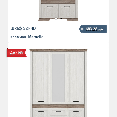
Шкаф SZF4D
683.28
руб.
Marselle
Коллекция:
До -10%