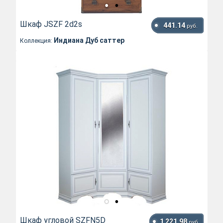
Шкаф JSZF 2d2s
441.14
руб.
Индиана Дуб саттер
Коллекция:
Шкаф угловой SZFN5D
1 221.98
руб.