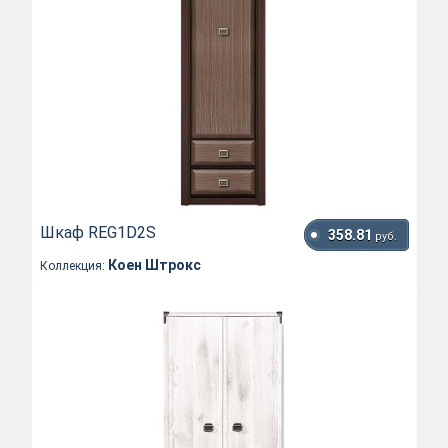
Шкаф REG1D2S
358.81
руб.
Коен Штрокс
Коллекция: