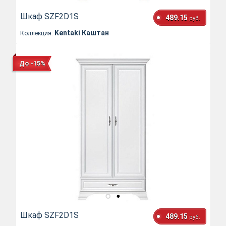
Шкаф SZF2D1S
489.15
руб.
Kentaki Каштан
Коллекция:
До -15%
Шкаф SZF2D1S
489.15
руб.