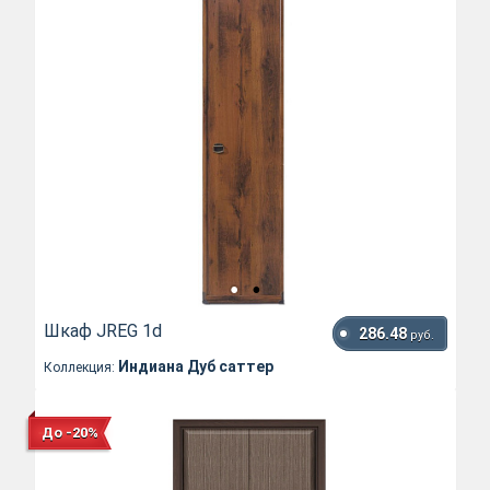
Шкаф JREG 1d
286.48
руб.
Индиана Дуб саттер
Коллекция:
До -20%