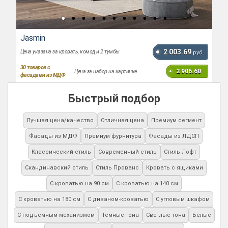
Jasmin
2 003.69
Цена указана за кровать, комод и 2 тумбы
руб.
30
товаров с
2 906.60
Цена за набор на картинке
фасадами из МДФ
Быстрый подбор
Лучшая цена/качество
Отличная цена
Премиум сегмент
Фасады из МДФ
Премиум фурнитура
Фасады из ЛДСП
Классический стиль
Современный стиль
Стиль Лофт
Скандинавский стиль
Стиль Прованс
Кровать с ящиками
С кроватью на 90 см
С кроватью на 140 см
С кроватью на 180 см
С диваном-кроватью
С угловым шкафом
С подъемным механизмом
Темные тона
Светлые тона
Белые