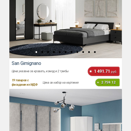
San Gimignano
1 491.71
Цена указана за кровать, комод и 2 тумбы
руб.
19
товаров с
2 759.12
Цена за набор на картинке
фасадами из МДФ