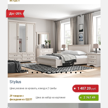
из ЛДСП
До -25%
Stylius
1 407.20
Цена указана за кровать, комод и 2 тумбы
руб.
29
товаров с
2 767.49
Цена за набор на картинке
фасадами из ЛДСП