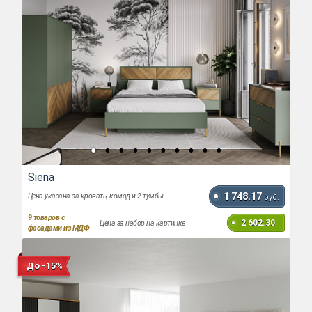
Siena
1 748.17
Цена указана за кровать, комод и 2 тумбы
руб.
9
товаров с
2 602.30
Цена за набор на картинке
фасадами из МДФ
До -15%