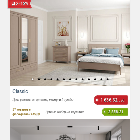
До -15%
Classic
1 636.32
Цена указана за кровать, комод и 2 тумбы
руб.
31
товаров с
2 858.21
Цена за набор на картинке
фасадами из МДФ