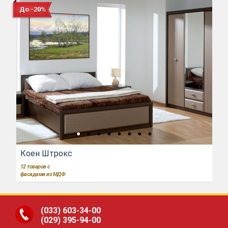
До -20%
Коен Штрокс
12
товаров с
фасадами из МДФ
(033)
603-34-00
(029)
395-94-00