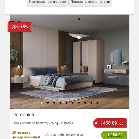
Натуральное дерево
Показать все спальни
До -15%
Domenica
1 458.09
Цена указана за кровать, комод и 2 тумбы
руб.
25
товаров с
1 956.80
Цена за набор на картинке
фасадами из МДФ