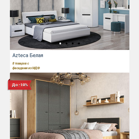
Azteca Белая
8
товаров с
фасадами из МДФ
До -10%