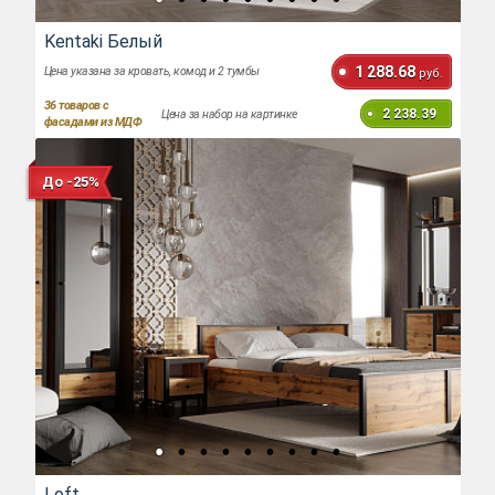
Kentaki Белый
1 288.68
Цена указана за кровать, комод и 2 тумбы
руб.
36
товаров с
2 238.39
Цена за набор на картинке
фасадами из МДФ
До -25%
Loft