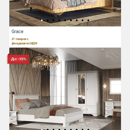
Grace
21
товаров с
фасадами из МДФ
До -15%