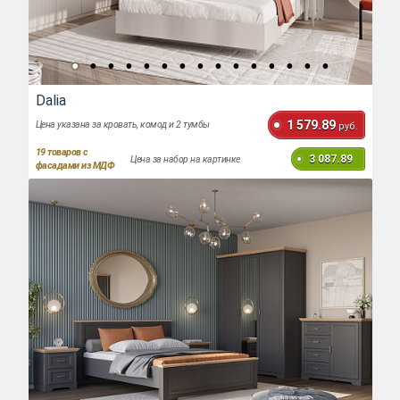
Dalia
1 579.89
Цена указана за кровать, комод и 2 тумбы
руб.
19
товаров с
3 087.89
Цена за набор на картинке
фасадами из МДФ