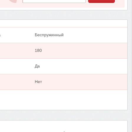
а
Беспружинный
180
Да
Нет