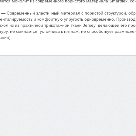
ется монолит из современного пористого материала Smartflex, со
x — Современный эластичный материал с пористой структурой, об
ентилируемость и комфортную упругость одновременно. Производи
ол из из практичной трикотажной ткани Jersey, делающей его прос
уру, не сминается, устойчива к пятнам, не способствует размнож
ания).