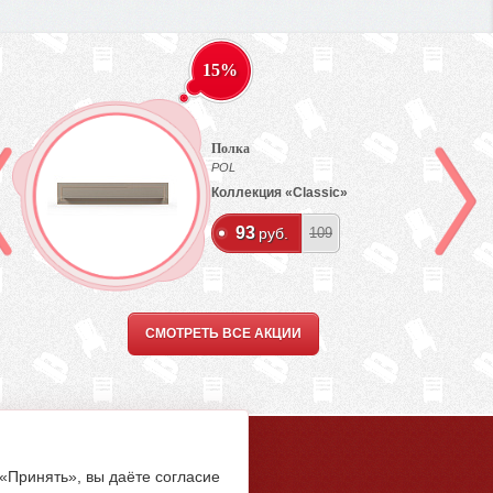
15%
Полка
POL
Коллекция «Classic»
93
руб.
109
СМОТРЕТЬ ВСЕ АКЦИИ
5-94-00
 «Принять», вы даёте согласие