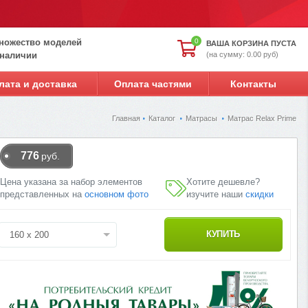
ножество моделей
0
ВАША КОРЗИНА ПУСТА
(на сумму: 0.00 руб)
 наличии
лата и доставка
Оплата частями
Контакты
Главная
Каталог
Матрасы
Матрас Relax Prime
776
руб.
Цена указана за набор элементов
Хотите дешевле?
представленных на
основном фото
изучите наши
скидки
160 x 200
КУПИТЬ