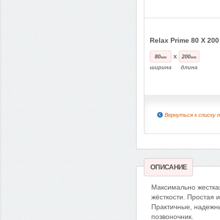
Relax Prime 80 Х 200
x
80
200
мм
мм
ширина
длина
Вернуться к списку 
ОПИСАНИЕ
Максимально жестка
жёсткости. Простая и
Практичные, надежн
позвоночник.