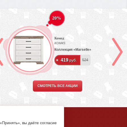
20%
Комод
KOM4S
Коллекция «Marselle»
419
руб.
524
СМОТРЕТЬ ВСЕ АКЦИИ
5-94-00
 «Принять», вы даёте согласие