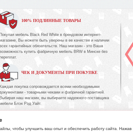
100% ПОДЛИННЫЕ ТОВАРЫ
Покупая мебель Black Red White в брендовом интернет-
магазине, Вы можете быть уверены в ее качестве и наличии
всех гарантийных обязательств. Наш магазин - это Ваша
возможность купить фабричную мебель BRW в Минске без
переплат.
ЧЕК И ДОКУМЕНТЫ ПРИ ПОКУПКЕ
Каждая покупка сопровождается всеми необходимыми
документами - товарными чеками и фабричной гарантией.
Выбирая наш магазин, вы выбираете надежного поставщика
мебели Блэк Рэд Уайт.
e
395-70-00
603-34-00
39
(017)
(033)
(029)
айлы, чтобы улучшить ваш опыт и обеспечить работу сайта. Нажав