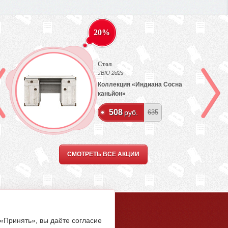
20%
Стол
JBIU 2d2s
Коллекция «Индиана Сосна
каньйон»
508
руб.
635
СМОТРЕТЬ ВСЕ АКЦИИ
5-94-00
 «Принять», вы даёте согласие