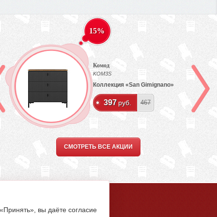
15%
Комод
KOM3S
Коллекция «San Gimignano»
397
руб.
467
СМОТРЕТЬ ВСЕ АКЦИИ
5-94-00
 «Принять», вы даёте согласие