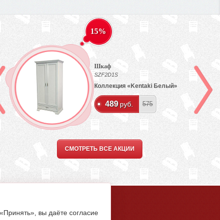
15%
Шкаф
SZF2D1S
Коллекция «Kentaki Белый»
489
руб.
575
СМОТРЕТЬ ВСЕ АКЦИИ
5-94-00
 «Принять», вы даёте согласие