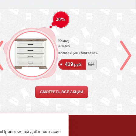
20%
Комод
KOM4S
Коллекция «Marselle»
419
руб.
524
СМОТРЕТЬ ВСЕ АКЦИИ
5-94-00
 «Принять», вы даёте согласие