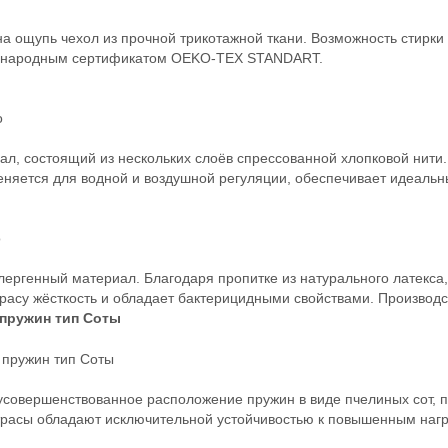
 ощупь чехол из прочной трикотажной ткани. Возможность стирки 
ународным сертификатом OEKO-TEX STANDART.
о
л, состоящий из нескольких слоёв спрессованной хлопковой нити.
няется для водной и воздушной регуляции, обеспечивает идеальн
о
ергенный материал. Благодаря пропитке из натурального латекса,
расу жёсткость и обладает бактерицидными свойствами. Производс
пружин тип Соты
усовершенствованное расположение пружин в виде пчелиных сот, п
трасы обладают исключительной устойчивостью к повышенным нагр
о