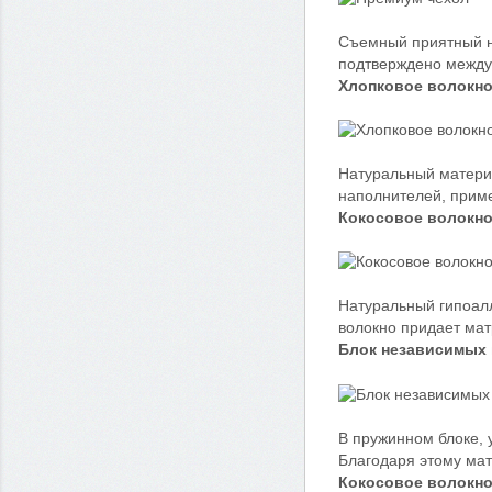
Съемный приятный на
подтверждено межд
Хлопковое волокн
Натуральный материа
наполнителей, приме
Кокосовое волокн
Натуральный гипоалл
волокно придает мат
Блок независимых 
В пружинном блоке, 
Благодаря этому ма
Кокосовое волокн