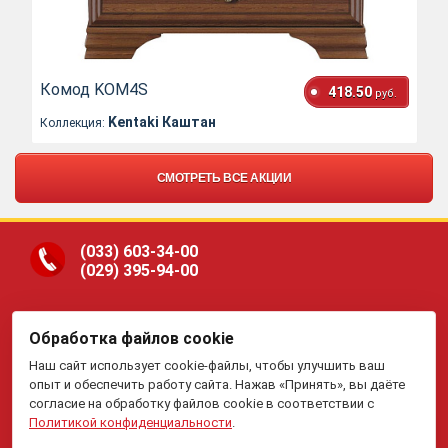
Комод KOM4S
418.50
руб.
Kentaki Каштан
Коллекция:
СМОТРЕТЬ ВСЕ АКЦИИ
(033)
603-34-00
(029)
395-94-00
Обработка файлов cookie
ООО «Гранд Парк», юр.адрес: 220005, Минск, ул.
Наш сайт использует cookie-файлы, чтобы улучшить ваш
Платонова, 22-204. В торговом реестре с 19 января 2015 г.
Регистрация №191081534, 05.11.2008, Мингорисполком.
опыт и обеспечить работу сайта. Нажав «Принять», вы даёте
Рассмотрение обращений потребителей, телефон
(017)
395-
согласие на обработку файлов cookie в соответствии с
70-00,
(033)
603-34-00,
(029)
395-94-00 , e-mail:
Политикой конфиденциальности
.
my.meb@yandex.ru
.
Отдел торговли и услуг Администрации Первомайского