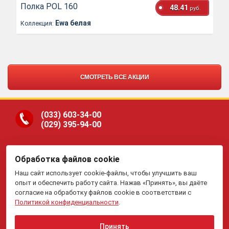
Полка POL 160
48.41
руб.
Ewa белая
Коллекция:
СМОТРЕТЬ ВСЕ АКЦИИ
(033)
603-34-00
(029)
395-94-00
Обработка файлов cookie
ООО «Гранд Парк», юр.адрес: 220005, Минск, ул.
Наш сайт использует cookie-файлы, чтобы улучшить ваш
Платонова, 22-204. В торговом реестре с 19 января 2015 г.
Регистрация №191081534, 05.11.2008, Мингорисполком.
опыт и обеспечить работу сайта. Нажав «Принять», вы даёте
Рассмотрение обращений потребителей, телефон
(017)
395-
согласие на обработку файлов cookie в соответствии с
70-00,
(033)
603-34-00,
(029)
395-94-00 , e-mail:
Политикой конфиденциальности
.
my.meb@yandex.ru
.
Отдел торговли и услуг Администрации Первомайского
района г.Минска: тел. +375(17)215-14-65, Начальник
отдела: Жакович Юлия Николаевна.
Принять