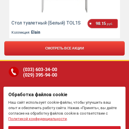
Стол туалетный (Белый) TOL1S
98.15
руб.
Elain
Коллекция:
СМОТРЕТЬ ВСЕ АКЦИИ
(033)
603-34-00
(029)
395-94-00
Обработка файлов cookie
ООО «Гранд Парк», юр.адрес: 220005, Минск, ул.
Наш сайт использует cookie-файлы, чтобы улучшить ваш
Платонова, 22-204. В торговом реестре с 19 января 2015 г.
Регистрация №191081534, 05.11.2008, Мингорисполком.
опыт и обеспечить работу сайта. Нажав «Принять», вы даёте
Рассмотрение обращений потребителей, телефон
(017)
395-
согласие на обработку файлов cookie в соответствии с
70-00,
(033)
603-34-00,
(029)
395-94-00 , e-mail:
Политикой конфиденциальности
.
my.meb@yandex.ru
.
Отдел торговли и услуг Администрации Первомайского
района г.Минска: тел. +375(17)215-14-65, Начальник