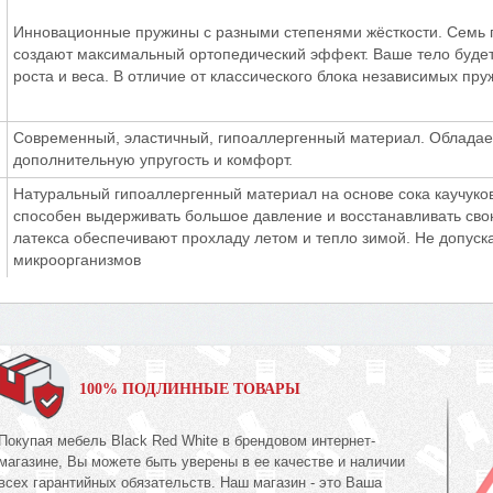
Инновационные пружины с разными степенями жёсткости. Семь п
создают максимальный ортопедический эффект. Ваше тело будет 
роста и веса. В отличие от классического блока независимых пруж
Современный, эластичный, гипоаллергенный материал. Обладае
дополнительную упругость и комфорт.
Натуральный гипоаллергенный материал на основе сока каучуково
способен выдерживать большое давление и восстанавливать св
латекса обеспечивают прохладу летом и тепло зимой. Не допуска
микроорганизмов
100% ПОДЛИННЫЕ ТОВАРЫ
Покупая мебель Black Red White в брендовом интернет-
магазине, Вы можете быть уверены в ее качестве и наличии
всех гарантийных обязательств. Наш магазин - это Ваша