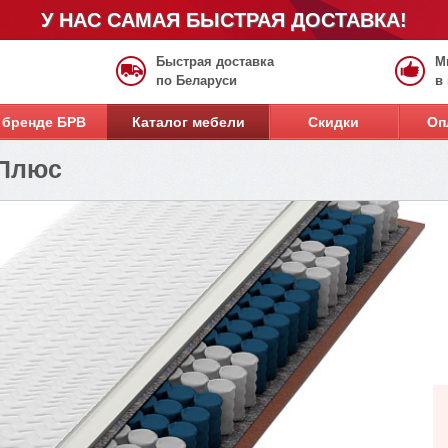
У НАС САМАЯ БЫСТРАЯ ДОСТАВКА!
Быстрая доставка
М
по Беларуси
в
 бренде БРВ
Каталог мебели
Скидки
Оп
 Плюс