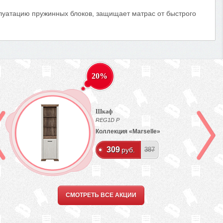
луатацию пружинных блоков, защищает матрас от быстрого
20%
Шкаф
REG1D P
Коллекция «Marselle»
309
руб.
387
СМОТРЕТЬ ВСЕ АКЦИИ