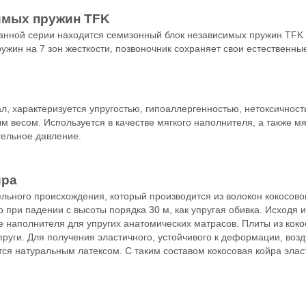
имых пружин TFK
анной серии находится семизонный блок независимых пружин TFK (
ужин на 7 зон жесткости, позвоночник сохраняет свои естественн
, характеризуется упругостью, гипоаллергенностью, нетоксичнос
 весом. Используется в качестве мягкого наполнителя, а также м
тельное давление.
йра
льного происхождения, который производится из волокон кокосово
р при падении с высоты порядка 30 м, как упругая обивка. Исходя 
ве наполнителя для упругих анатомических матрасов. Плиты из кок
упруги. Для получения эластичного, устойчивого к деформации, во
я натуральным латексом. С таким составом кокосовая койра элас