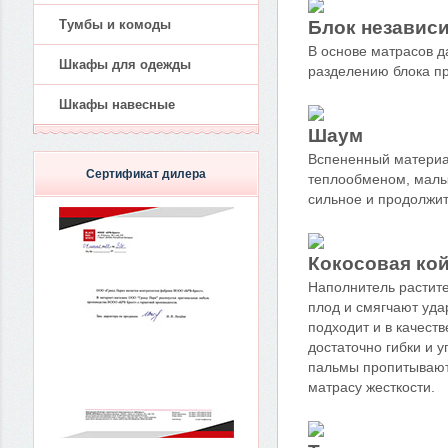
Тумбы и комоды
Блок независ
В основе матрасов д
Шкафы для одежды
разделению блока пр
Шкафы навесные
Шаум
Вспененный материал
Сертификат дилера
теплообменом, малым
сильное и продолжи
Кокосовая ко
Наполнитель растите
плод и смягчают уда
подходит и в качест
достаточно гибки и 
пальмы пропитываютс
матрасу жесткости.