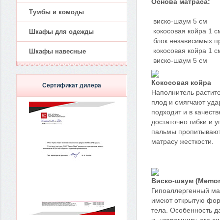
Основа матраса:
Тумбы и комоды
виско-шаум 5 см
кокосовая койра 1 с
Шкафы для одежды
блок независимых пр
кокосовая койра 1 с
Шкафы навесные
виско-шаум 5 см
Кокосовая койра
Сертификат дилера
Наполнитель растите
плод и смягчают уда
подходит и в качест
достаточно гибки и 
пальмы пропитываютс
матрасу жесткости.
Виско-шаум (Memor
Гипоаллергенный ма
имеют открытую форм
тела. Особенность д