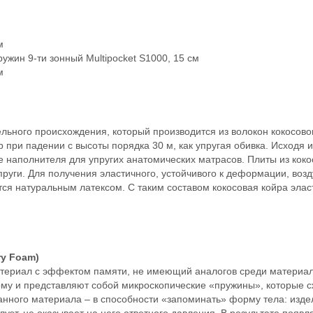
м
ужин 9-ти зонный Multipocket S1000, 15 см
м
льного происхождения, который производится из волокон кокосово
р при падении с высоты порядка 30 м, как упругая обивка. Исходя 
ве наполнителя для упругих анатомических матрасов. Плиты из кок
упруги. Для получения эластичного, устойчивого к деформации, во
я натуральным латексом. С таким составом кокосовая койра элас
y Foam)
териал с эффектом памяти, не имеющий аналогов среди материал
у и представляют собой микроскопические «пружины», которые сж
анного материала – в способности «запоминать» форму тела: изде