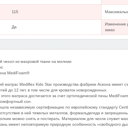
115
Максимальна
Изменение 
Да
заказ
 чехол из махровой ткани на молнии
кс
пена MediFoam®
й матрас Mediflex Kids Star производства фабрики Аскона имеет 
тей до 12 лет, в том числе для кроваток новорожденных.
этого матраса достигается за счет ортопедической пены MediFoam
 комфортный сон.
шла независимую сертификацию по европейскому стандарту CertiP
 отсутствие в ней тяжелых металлов, формальдегида и запрещенн
лнии можно снять и постирать. Материалом для чехла служит мах
ткань имеет неповторимую природную особенность «свободного ды