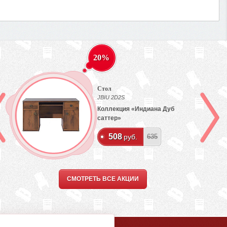
20%
Стол
JBIU 2D2S
Коллекция «Индиана Дуб
саттер»
508
руб.
635
СМОТРЕТЬ ВСЕ АКЦИИ