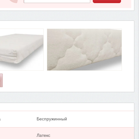
О
а
Беспружинный
Латекс