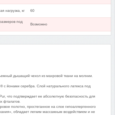
я нагрузка, кг
60
размеров под
Возможно
съемный дышащий чехол из махровой ткани на молнии.
® с йонами серебра. Слой натурального латекса под
ur, что подтверждает ее абсолютную безопасность для
ых фталатов.
ровое полотно, простеганное на слое гипоаллергенного
хания», обладает легким массажным воздействием и не