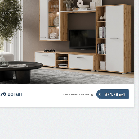
Дуб вотан
674.78
Цена за весь гарнитур
руб.