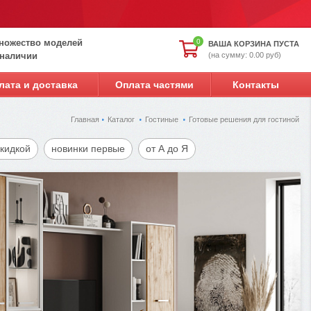
ножество моделей
0
ВАША КОРЗИНА ПУСТА
(на сумму: 0.00 руб)
 наличии
лата и доставка
Оплата частями
Контакты
Главная
Каталог
Гостиные
Готовые решения для гостиной
скидкой
новинки первые
от А до Я