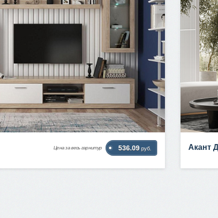
Акант 
536.09
Цена за весь гарнитур
руб.