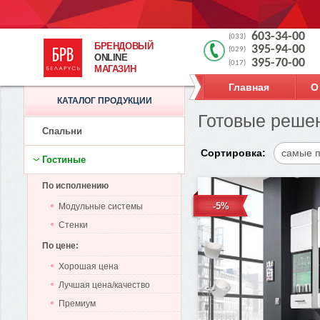
603-34-00
(033)
БРЕНДОВЫЙ
395-94-00
(029)
ONLINE
395-70-00
(017)
МАГАЗИН
Главная
О
КАТАЛОГ ПРОДУКЦИИ
Готовые решен
Спальни
Сортировка:
самые 
Гостиные
По исполнению
-5%
Модульные системы
Стенки
По цене:
Хорошая цена
Лучшая цена/качество
Премиум