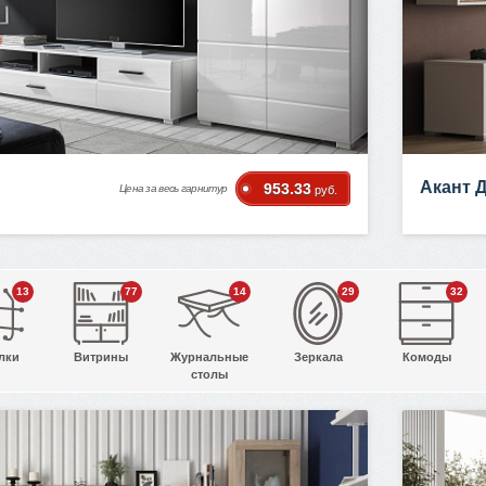
Акант 
953.33
Цена за весь гарнитур
руб.
13
77
14
29
32
лки
Витрины
Журнальные
Зеркала
Комоды
столы