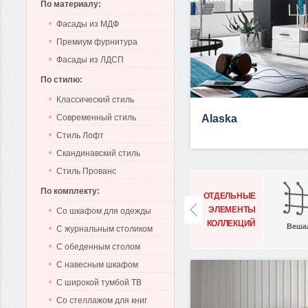
По материалу:
Фасады из МДФ
Премиум фурнитура
Фасады из ЛДСП
По стилю:
Классический стиль
Современный стиль
Alaska
Стиль Лофт
Скандинавский стиль
Стиль Прованс
По комплекту:
ОТДЕЛЬНЫЕ
ЭЛЕМЕНТЫ
Со шкафом для одежды
КОЛЛЕКЦИЙ
Веша
С журнальным столиком
С обеденным столом
С навесным шкафом
С широкой тумбой ТВ
Со стеллажом для книг