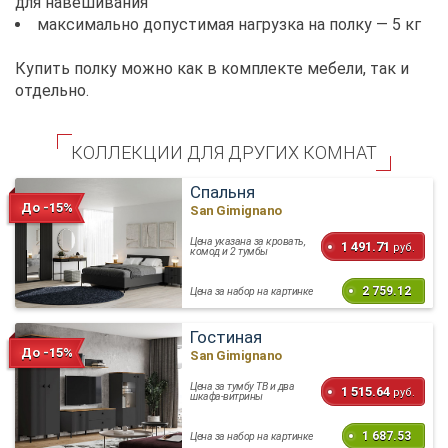
для навешивания
максимально допустимая нагрузка на полку — 5 кг
Купить полку можно как в комплекте мебели, так и
отдельно.
КОЛЛЕКЦИИ ДЛЯ ДРУГИХ КОМНАТ
Спальня
До -15%
San Gimignano
Цена указана за кровать,
1 491.71
руб.
комод и 2 тумбы
2 759.12
Цена за набор на картинке
Гостиная
До -15%
San Gimignano
Цена за тумбу ТВ и два
1 515.64
руб.
шкафа-витрины
1 687.53
Цена за набор на картинке