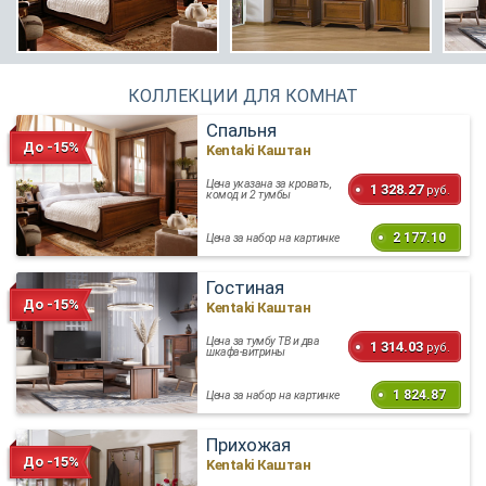
КОЛЛЕКЦИИ ДЛЯ КОМНАТ
Спальня
До -15%
Kentaki Каштан
Цена указана за кровать,
1 328.27
руб.
комод и 2 тумбы
2 177.10
Цена за набор на картинке
Гостиная
До -15%
Kentaki Каштан
Цена за тумбу ТВ и два
1 314.03
руб.
шкафа-витрины
1 824.87
Цена за набор на картинке
Прихожая
До -15%
Kentaki Каштан