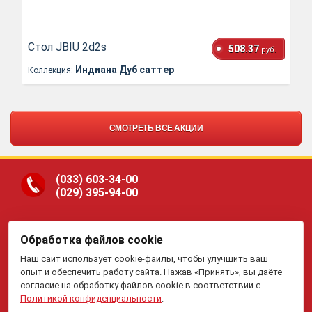
Стол JBIU 2d2s
508.37
руб.
Индиана Дуб саттер
Коллекция:
СМОТРЕТЬ ВСЕ АКЦИИ
(033)
603-34-00
(029)
395-94-00
Обработка файлов cookie
ООО «Гранд Парк», юр.адрес: 220005, Минск, ул.
Наш сайт использует cookie-файлы, чтобы улучшить ваш
Платонова, 22-204. В торговом реестре с 19 января 2015 г.
Регистрация №191081534, 05.11.2008, Мингорисполком.
опыт и обеспечить работу сайта. Нажав «Принять», вы даёте
Рассмотрение обращений потребителей, телефон
(017)
395-
согласие на обработку файлов cookie в соответствии с
70-00,
(033)
603-34-00,
(029)
395-94-00 , e-mail:
Политикой конфиденциальности
.
my.meb@yandex.ru
.
Отдел торговли и услуг Администрации Первомайского