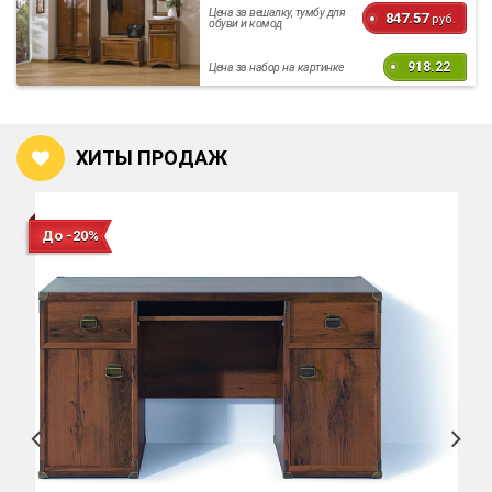
Цена за вешалку, тумбу для
847.57
руб.
обуви и комод
918.22
Цена за набор на картинке
ХИТЫ ПРОДАЖ
До -20%