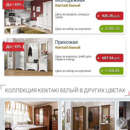
Молодежная
До -15%
Kentaki Белый
Цена за кровать, комод и
925.35
руб.
тумбу
2 325.72
Цена за набор на картинке
Прихожая
До -15%
Kentaki Белый
Цена за вешалку, тумбу для
687.54
руб.
обуви и комод
1 318.25
Цена за набор на картинке
КОЛЛЕКЦИЯ KENTAKI БЕЛЫЙ В ДРУГИХ ЦВЕТАХ