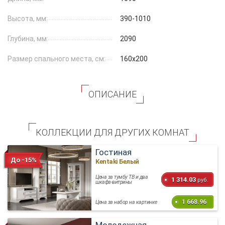
Высота, мм:
390-1010
Глубина, мм:
2090
Размер спального места, см:
160x200
ОПИСАНИЕ
КОЛЛЕКЦИИ ДЛЯ ДРУГИХ КОМНАТ
Гостиная
До -15%
Kentaki Белый
Цена за тумбу ТВ и два
1 314.03
руб.
шкафа-витрины
1 668.96
Цена за набор на картинке