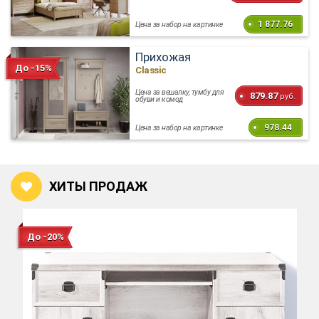
1 877.76
Цена за набор на картинке
Прихожая
До -15%
Classic
Цена за вешалку, тумбу для
879.87
руб.
обуви и комод
978.44
Цена за набор на картинке
ХИТЫ ПРОДАЖ
До -20%