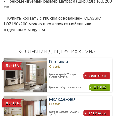
рекомендуемый размер матраса (шир./дл.) 160/200
см
Купить кровать с гибким основанием CLASSIC
LOZ160х200 можно в комплекте мебели или
отдельным модулем.
КОЛЛЕКЦИИ ДЛЯ ДРУГИХ КОМНАТ
Гостиная
До -15%
Classic
Цена за тумбу ТВ и два
2 081.61
руб.
шкафа-витрины
2 519.27
Цена за набор на картинке
Молодежная
До -15%
Classic
Цена за кровать, комод и
1 117.76
руб.
тумбу