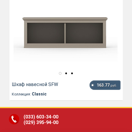
Шкаф навесной SFW
163.77
руб.
Classic
Коллекция:
(033)
603-34-00
(029)
395-94-00