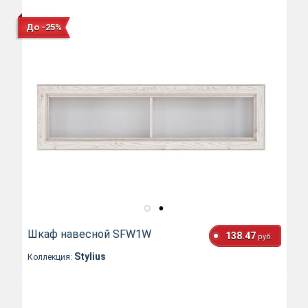
До -25%
Шкаф навесной SFW1W
138.47
руб.
Stylius
Коллекция: