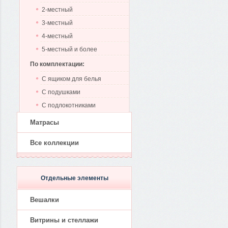
2-местный
3-местный
4-местный
5-местный и более
По комплектации:
С ящиком для белья
С подушками
С подлокотниками
Матрасы
Все коллекции
Отдельные элементы
Вешалки
Витрины и стеллажи