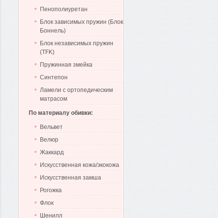
Пенополиуретан
Блок зависимых пружин (Блок
Боннель)
Блок независимых пружин
(TFK)
Пружинная змейка
Синтепон
Ламели с ортопедическим
матрасом
По материалу обивки:
Вельвет
Велюр
Жаккард
Искусственная кожа/экокожа
Искусственная замша
Рогожка
Флок
Шенилл