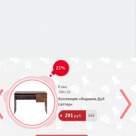
15%
Стол
JBIU 2S
Коллекция «Индиана Дуб
саттер»
291
руб.
343