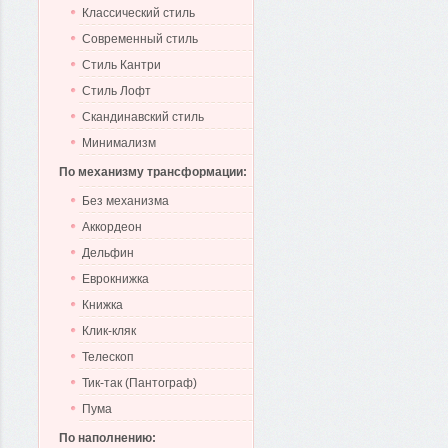
Классический стиль
Современный стиль
Стиль Кантри
Стиль Лофт
Скандинавский стиль
Минимализм
По механизму трансформации:
Без механизма
Аккордеон
Дельфин
Еврокнижка
Книжка
Клик-кляк
Телескоп
Тик-так (Пантограф)
Пума
По наполнению: