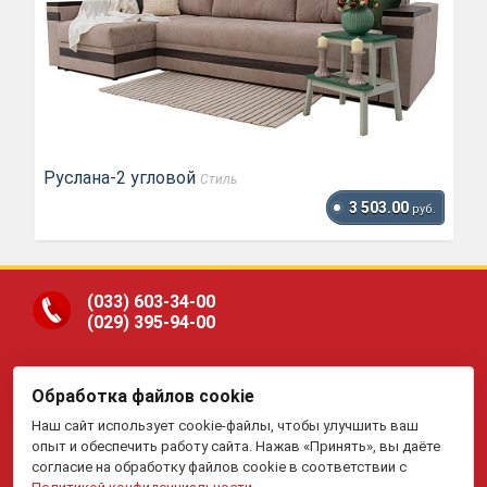
Руслана-2 угловой
Стиль
3 503.00
руб.
(033)
603-34-00
(029)
395-94-00
Обработка файлов cookie
ООО «Гранд Парк», юр.адрес: 220005, Минск, ул.
Наш сайт использует cookie-файлы, чтобы улучшить ваш
Платонова, 22-204. В торговом реестре с 19 января 2015 г.
Регистрация №191081534, 05.11.2008, Мингорисполком.
опыт и обеспечить работу сайта. Нажав «Принять», вы даёте
Рассмотрение обращений потребителей, телефон
(017)
395-
согласие на обработку файлов cookie в соответствии с
70-00,
(033)
603-34-00,
(029)
395-94-00 , e-mail: