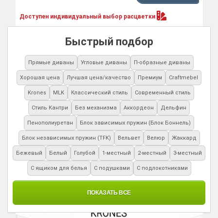
Доступен индивидуальный выбор
расцветки
Быстрый подбор
Прямые диваны
Угловые диваны
П-образные диваны
Хорошая цена
Лучшая цена/качество
Премиум
Craftmebel
Krones
MLK
Классический стиль
Современный стиль
Стиль Кантри
Без механизма
Аккордеон
Дельфин
Пенополиуретан
Блок зависимых пружин (Блок Боннель)
Блок независимых пружин (TFK)
Вельвет
Велюр
Жаккард
Бежевый
Белый
Голубой
1-местный
2-местный
3-местный
С ящиком для белья
С подушками
С подлокотниками
ПОКАЗАТЬ ВСЕ