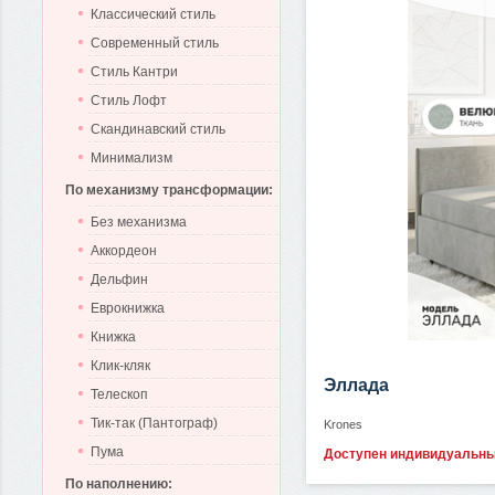
Классический стиль
Современный стиль
Стиль Кантри
Стиль Лофт
Скандинавский стиль
Минимализм
По механизму трансформации:
Без механизма
Аккордеон
Дельфин
Еврокнижка
Книжка
Клик-кляк
Эллада
Телескоп
Тик-так (Пантограф)
Krones
Пума
Доступен индивидуальн
По наполнению: