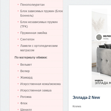
Пенополиуретан
Блок зависимых пружин (Блок
Боннель)
Блок независимых пружин
(TFK)
Пружинная змейка
Синтепон
Ламели с ортопедическим
матрасом
По материалу обивки:
Вельвет
Велюр
Жаккард
Искусственная кожа/экокожа
Искусственная замша
Рогожка
Эллада-2 New
Флок
Krones
Шенилл