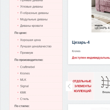
Прямые диваны
Угловые диваны
П-образные диваны
Модульные диваны
Диваны-кровати
По цене:
Хорошая цена
Цезарь-4
Лучшая цена/качество
Krones
Премиум
Доступен индивидуальн
По производителю:
Craftmebel
Krones
MLK
ОТДЕЛЬНЫЕ
ЭЛЕМЕНТЫ
Signal
КОЛЛЕКЦИЙ
Веша
КМК
Стиль
По стилю: