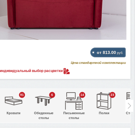
от 813.00
руб.
Цена стандартной комплектации
 индивидуальный выбор
расцветки
91
6
14
23
Кровати
Обеденные
Письменные
Полки
Стел
столы
столы