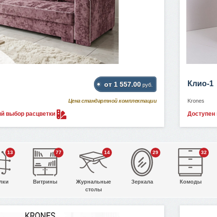
Клио-1
от 1 557.00
руб.
Цена стандартной комплектации
Krones
ый выбор
расцветки
Доступен
13
77
14
29
32
лки
Витрины
Журнальные
Зеркала
Комоды
столы