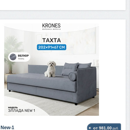
 New-1
от 981.00
руб.