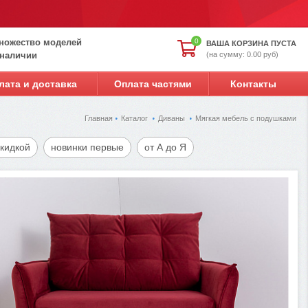
ножество моделей
0
ВАША КОРЗИНА ПУСТА
(на сумму: 0.00 руб)
 наличии
лата и доставка
Оплата частями
Контакты
Главная
Каталог
Диваны
Мягкая мебель с подушками
скидкой
новинки первые
от А до Я