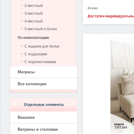
2-местный
Krones
3-местный
Доступен индивидуальн
4-местный
5-местный и более
По комплектации:
С ящиком для белья
С подушками
С подлокотниками
Матрасы
Все коллекции
Отдельные элементы
Вешалки
Витрины и стеллажи