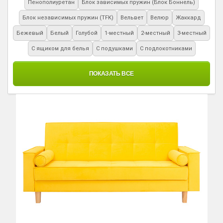
Пенополиуретан
Блок зависимых пружин (Блок Боннель)
Блок независимых пружин (TFK)
Вельвет
Велюр
Жаккард
Бежевый
Белый
Голубой
1-местный
2-местный
3-местный
С ящиком для белья
С подушками
С подлокотниками
ПОКАЗАТЬ ВСЕ