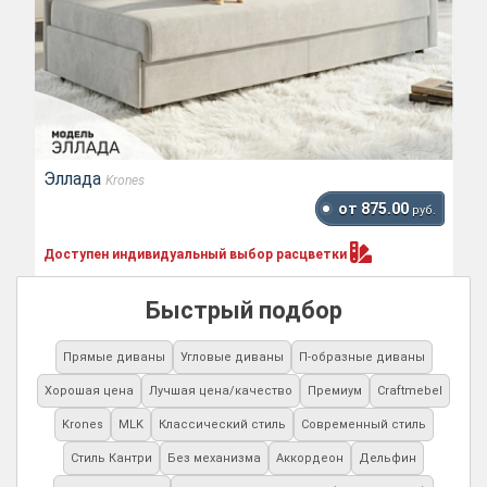
Эллада
Krones
от 875.00
руб.
Доступен индивидуальный выбор
расцветки
Быстрый подбор
Прямые диваны
Угловые диваны
П-образные диваны
Хорошая цена
Лучшая цена/качество
Премиум
Craftmebel
Krones
MLK
Классический стиль
Современный стиль
Стиль Кантри
Без механизма
Аккордеон
Дельфин