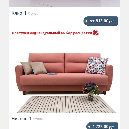
Клио-1
Krones
от 813.00
руб.
Доступен индивидуальный выбор
расцветки
Николь-1
Стиль
1 722.00
руб.