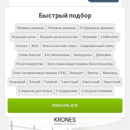
Быстрый подбор
Прямые диваны
Угловые диваны
П-образные диваны
Хорошая цена
Лучшая цена/качество
Премиум
Craftmebel
Krones
MLK
Классический стиль
Современный стиль
Стиль Кантри
Без механизма
Аккордеон
Дельфин
Пенополиуретан
Блок зависимых пружин (Блок Боннель)
Блок независимых пружин (TFK)
Вельвет
Велюр
Жаккард
Бежевый
Белый
Голубой
1-местный
2-местный
3-местный
С ящиком для белья
С подушками
С подлокотниками
ПОКАЗАТЬ ВСЕ