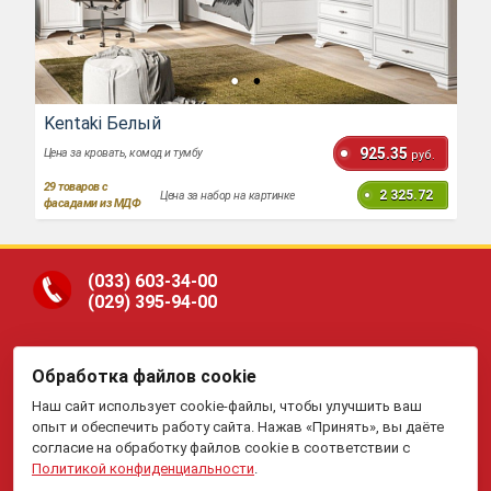
Kentaki Белый
925.35
Цена за кровать, комод и тумбу
руб.
29
товаров с
2 325.72
Цена за набор на картинке
фасадами из МДФ
(033)
603-34-00
(029)
395-94-00
Обработка файлов cookie
ООО «Гранд Парк», юр.адрес: 220005, Минск, ул.
Наш сайт использует cookie-файлы, чтобы улучшить ваш
Платонова, 22-204. В торговом реестре с 19 января 2015 г.
Регистрация №191081534, 05.11.2008, Мингорисполком.
опыт и обеспечить работу сайта. Нажав «Принять», вы даёте
Рассмотрение обращений потребителей, телефон
(017)
395-
согласие на обработку файлов cookie в соответствии с
70-00,
(033)
603-34-00,
(029)
395-94-00 , e-mail:
Политикой конфиденциальности
.
my.meb@yandex.ru
.
Отдел торговли и услуг Администрации Первомайского