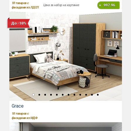
18
товаров с
997.96
Цена за набор на картинке
фасадами из ЛДСП
До -10%
Grace
18
товаров с
фасадами из МДФ