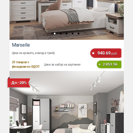
Marselle
940.69
Цена за кровать, комод и тумбу
руб.
23
товаров с
2 053.56
Цена за набор на картинке
фасадами из ЛДСП
До -20%