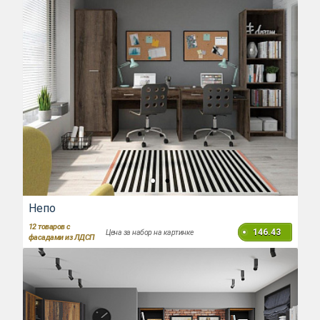
Непо
12
товаров с
146.43
Цена за набор на картинке
фасадами из ЛДСП