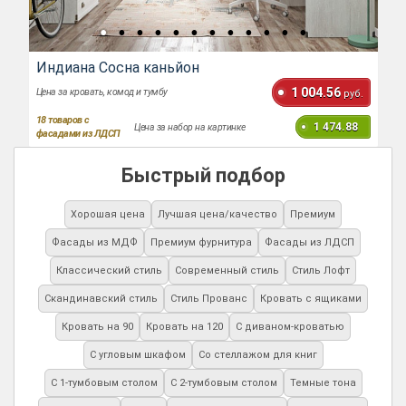
Индиана Сосна каньйон
1 004.56
Цена за кровать, комод и тумбу
руб.
18
товаров с
1 474.88
Цена за набор на картинке
фасадами из ЛДСП
Быстрый подбор
Хорошая цена
Лучшая цена/качество
Премиум
Фасады из МДФ
Премиум фурнитура
Фасады из ЛДСП
Классический стиль
Современный стиль
Стиль Лофт
Скандинавский стиль
Стиль Прованс
Кровать с ящиками
Кровать на 90
Кровать на 120
С диваном-кроватью
С угловым шкафом
Со стеллажом для книг
С 1-тумбовым столом
С 2-тумбовым столом
Темные тона