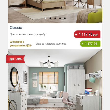
Classic
1 117.76
Цена за кровать, комод и тумбу
руб.
22
товаров с
1 877.76
Цена за набор на картинке
фасадами из МДФ
До -20%