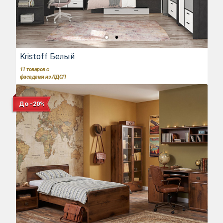
Kristoff Белый
11
товаров с
фасадами из ЛДСП
До -20%