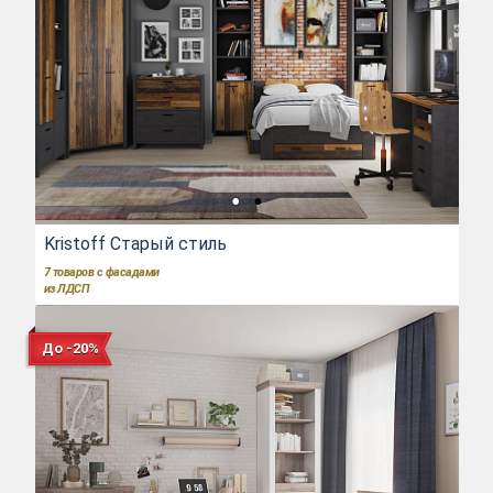
Kristoff Старый стиль
7
товаров с фасадами
из ЛДСП
До -20%