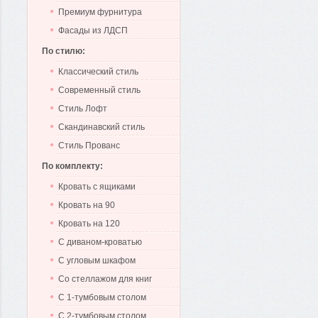
Премиум фурнитура
Фасады из ЛДСП
По стилю:
Классический стиль
Современный стиль
Стиль Лофт
Скандинавский стиль
Стиль Прованс
По комплекту:
Кровать с ящиками
Кровать на 90
Кровать на 120
С диваном-кроватью
С угловым шкафом
Со стеллажом для книг
С 1-тумбовым столом
С 2-тумбовым столом