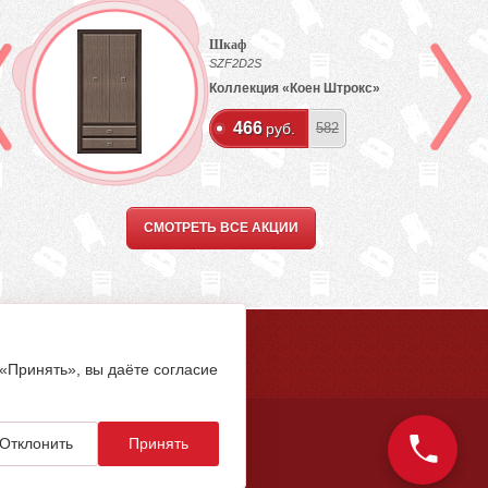
Шкаф
SZF2D2S
Коллекция «Коен Штрокс»
466
руб.
582
СМОТРЕТЬ ВСЕ АКЦИИ
5-94-00
 «Принять», вы даёте согласие
Отклонить
Принять