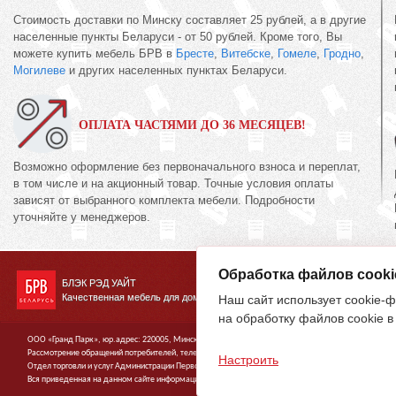
Стоимость доставки по Минску составляет 25 рублей, а в другие
населенные пункты Беларуси - от 50 рублей. Кроме того, Вы
можете купить мебель БРВ в
Бресте
,
Витебске
,
Гомеле
,
Гродно
,
Могилеве
и других населенных пунктах Беларуси.
ОПЛАТА ЧАСТЯМИ ДО 36 МЕСЯЦЕВ!
Возможно оформление без первоначального взноса и переплат,
в том числе и на акционный товар. Точные условия оплаты
зависят от выбранного комплекта мебели. Подробности
уточняйте у менеджеров.
Обработка файлов cooki
БЛЭК РЭД УАЙТ
Качественная мебель для дома
Наш сайт использует cookie-ф
на обработку файлов cookie в
ООО «Гранд Парк», юр.адрес: 220005, Минск, ул. Платонова, 22-204. В торговом реестре с 19 янв
Рассмотрение обращений потребителей, телефон
(017)
395-70-00,
(033)
603-34-00,
(029)
395-94-00 ,
Настроить
Отдел торговли и услуг Администрации Первомайского района г.Минска: тел. +375(17)215-14-65
Вся приведенная на данном сайте информация, включая информацию о ценах, носит исключитель