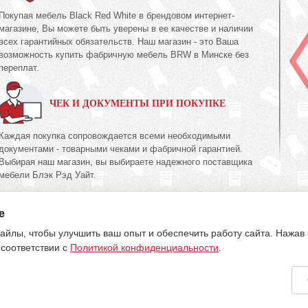
Покупая мебель Black Red White в брендовом интернет-
магазине, Вы можете быть уверены в ее качестве и наличии
всех гарантийных обязательств. Наш магазин - это Ваша
возможность купить фабричную мебель BRW в Минске без
переплат.
ЧЕК И ДОКУМЕНТЫ ПРИ ПОКУПКЕ
Каждая покупка сопровождается всеми необходимыми
документами - товарными чеками и фабричной гарантией.
Выбирая наш магазин, вы выбираете надежного поставщика
мебели Блэк Рэд Уайт.
e
395-70-00
603-34-00
39
(017)
(033)
(029)
айлы, чтобы улучшить ваш опыт и обеспечить работу сайта. Нажав
 соответствии с
Политикой конфиденциальности
.
аря 2015 г. Регистрация №191081534, 05.11.2008, Мингорисполком.
 e-mail:
my.meb@yandex.ru
.
, Начальник отдела: Жакович Юлия Николаевна.
но информационный характер и не является публичной офертой.