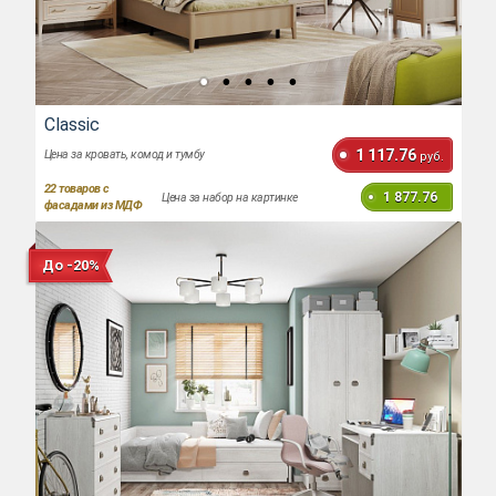
Classic
1 117.76
Цена за кровать, комод и тумбу
руб.
22
товаров с
1 877.76
Цена за набор на картинке
фасадами из МДФ
До -20%