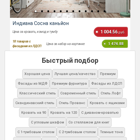
Индиана Сосна каньйон
1 004.56
Цена за кровать, комод и тумбу
руб.
18
товаров с
1 474.88
Цена за набор на картинке
фасадами из ЛДСП
Быстрый подбор
Хорошая цена
Лучшая цена/качество
Премиум
Фасады из МДФ
Премиум фурнитура
Фасады из ЛДСП
Классический стиль
Современный стиль
Стиль Лофт
Скандинавский стиль
Стиль Прованс
Кровать с ящиками
Кровать на 90
Кровать на 120
С диваном-кроватью
С угловым шкафом
Со стеллажом для книг
С 1-тумбовым столом
С 2-тумбовым столом
Темные тона