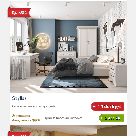
До -25%
Stylius
1 126.56
Цена за кровать, комод и тумбу
руб.
24
товаров с
2 486.24
Цена за набор на картинке
фасадами из ЛДСП