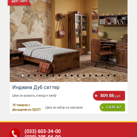
До -20%
Индиана Дуб саттер
809.88
Цена за кровать, комод и тумбу
руб.
18
товаров с
1 635.47
Цена за набор на картинке
фасадами из ЛДСП
(033)
603-34-00