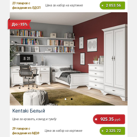
23
товаров с
2 053.56
Цена за набор на картинке
фасадами из ЛДСП
До -15%
Kentaki Белый
925.35
Цена за кровать, комод и тумбу
руб.
29
товаров с
2 325.72
Цена за набор на картинке
фасадами из МДФ