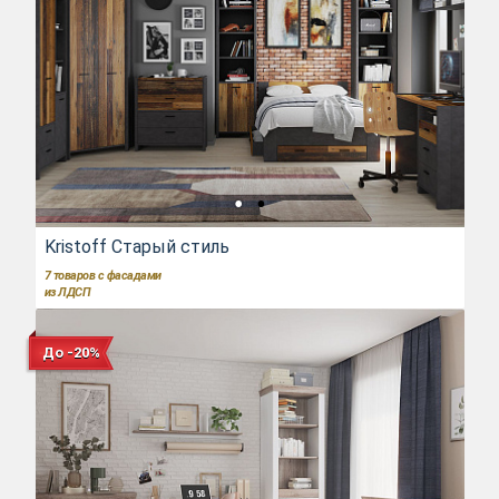
Kristoff Старый стиль
7
товаров с фасадами
из ЛДСП
До -20%