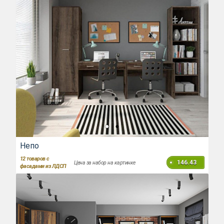
Непо
12
товаров с
146.43
Цена за набор на картинке
фасадами из ЛДСП