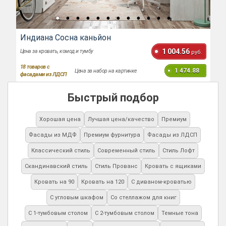
Индиана Сосна каньйон
1 004.56
Цена за кровать, комод и тумбу
руб.
18
товаров с
1 474.88
Цена за набор на картинке
фасадами из ЛДСП
Быстрый подбор
Хорошая цена
Лучшая цена/качество
Премиум
Фасады из МДФ
Премиум фурнитура
Фасады из ЛДСП
Классический стиль
Современный стиль
Стиль Лофт
Скандинавский стиль
Стиль Прованс
Кровать с ящиками
Кровать на 90
Кровать на 120
С диваном-кроватью
С угловым шкафом
Со стеллажом для книг
С 1-тумбовым столом
С 2-тумбовым столом
Темные тона