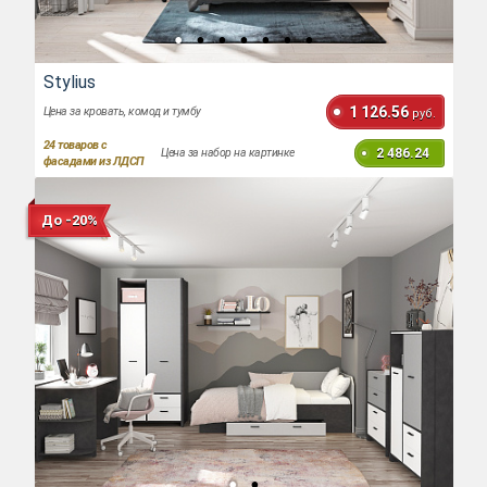
Stylius
1 126.56
Цена за кровать, комод и тумбу
руб.
24
товаров с
2 486.24
Цена за набор на картинке
фасадами из ЛДСП
До -20%