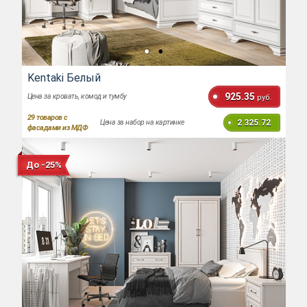
Kentaki Белый
925.35
Цена за кровать, комод и тумбу
руб.
29
товаров с
2 325.72
Цена за набор на картинке
фасадами из МДФ
До -25%