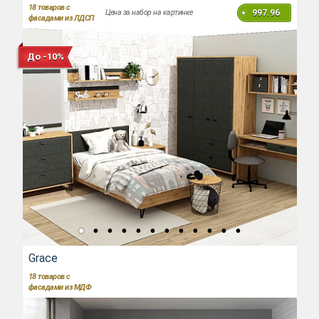
18
товаров с
997.96
Цена за набор на картинке
фасадами из ЛДСП
До -10%
Grace
18
товаров с
фасадами из МДФ