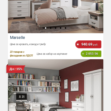
Marselle
940.69
Цена за кровать, комод и тумбу
руб.
23
товаров с
2 053.56
Цена за набор на картинке
фасадами из ЛДСП
До -15%