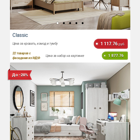
Classic
1 117.76
Цена за кровать, комод и тумбу
руб.
22
товаров с
1 877.76
Цена за набор на картинке
фасадами из МДФ
До -20%