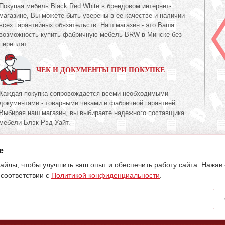
Покупая мебель Black Red White в брендовом интернет-
магазине, Вы можете быть уверены в ее качестве и наличии
всех гарантийных обязательств. Наш магазин - это Ваша
возможность купить фабричную мебель BRW в Минске без
переплат.
ЧЕК И ДОКУМЕНТЫ ПРИ ПОКУПКЕ
Каждая покупка сопровождается всеми необходимыми
документами - товарными чеками и фабричной гарантией.
Выбирая наш магазин, вы выбираете надежного поставщика
мебели Блэк Рэд Уайт.
e
395-70-00
603-34-00
39
(017)
(033)
(029)
айлы, чтобы улучшить ваш опыт и обеспечить работу сайта. Нажав
 соответствии с
Политикой конфиденциальности
.
аря 2015 г. Регистрация №191081534, 05.11.2008, Мингорисполком.
 e-mail:
my.meb@yandex.ru
.
, Начальник отдела: Жакович Юлия Николаевна.
но информационный характер и не является публичной офертой.