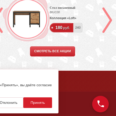
Стол письменный
BIU/130
Коллекция «Loft»
180
руб.
240
СМОТРЕТЬ ВСЕ АКЦИИ
5-94-00
 «Принять», вы даёте согласие
Отклонить
Принять