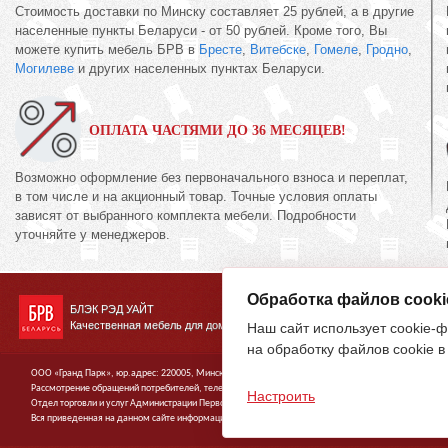
Стоимость доставки по Минску составляет 25 рублей, а в другие
населенные пункты Беларуси - от 50 рублей. Кроме того, Вы
можете купить мебель БРВ в
Бресте
,
Витебске
,
Гомеле
,
Гродно
,
Могилеве
и других населенных пунктах Беларуси.
ОПЛАТА ЧАСТЯМИ ДО 36 МЕСЯЦЕВ!
Возможно оформление без первоначального взноса и переплат,
в том числе и на акционный товар. Точные условия оплаты
зависят от выбранного комплекта мебели. Подробности
уточняйте у менеджеров.
Обработка файлов cooki
БЛЭК РЭД УАЙТ
Качественная мебель для дома
Наш сайт использует cookie-ф
на обработку файлов cookie в
ООО «Гранд Парк», юр.адрес: 220005, Минск, ул. Платонова, 22-204. В торговом реестре с 19 янв
Рассмотрение обращений потребителей, телефон
(017)
395-70-00,
(033)
603-34-00,
(029)
395-94-00 ,
Настроить
Отдел торговли и услуг Администрации Первомайского района г.Минска: тел. +375(17)215-14-65
Вся приведенная на данном сайте информация, включая информацию о ценах, носит исключитель